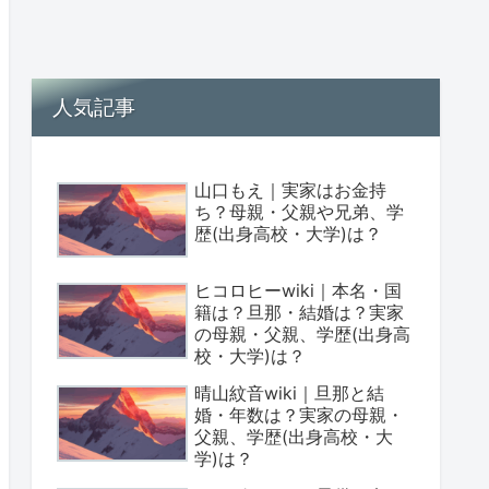
人気記事
山口もえ｜実家はお金持
ち？母親・父親や兄弟、学
歴(出身高校・大学)は？
ヒコロヒーwiki｜本名・国
籍は？旦那・結婚は？実家
の母親・父親、学歴(出身高
校・大学)は？
晴山紋音wiki｜旦那と結
婚・年数は？実家の母親・
父親、学歴(出身高校・大
学)は？