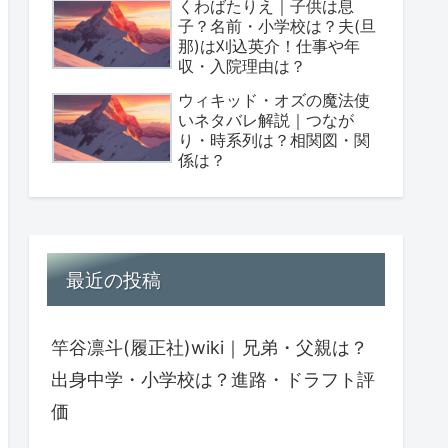
くわばたりえ｜子供は息
子？名前・小学校は？夫(旦
那)は刈込英介！仕事や年
収・入院理由は？
ウィキッド・オズの魔法使
いネタバレ解説｜つなが
り・時系列は？相関図・関
係は？
最近の投稿
竿谷凛斗(履正社)wiki｜兄弟・父親は？
出身中学・小学校は？進路・ドラフト評
価