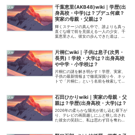
日本のエンターテインメント界で唯一無
二の光を放ち続ける唐沢寿明さんという
千葉恵里(AKB48)wiki｜学歴(出
人物
一人の表現者。今回は...
身高校・中学)は？プデュ何歳？
実家の母親・父親は？
輝くステージの真ん中で、誰よりも真っ
直ぐな瞳で前を見据える一人の少女、千
葉恵里さん。彼女の歩んできた道は、決
して平坦なエスカレーターではありませ
んでした。時には「地獄」と称されるほ
どの過酷な試練に身を投じ、時には涙を
片桐仁wiki｜子供は息子(次男・
人物
流しながら「もう無理です...
長男)！学校・大学は？出身高校
や中学・小学校は？
片桐仁の謎を解き明かす！学歴、実家、
子供の最新情報まで徹底深掘り今、ネッ
トで「片桐仁」という名前を検索してい
る皆さん、ようこそ！俳優、彫刻家、元
ラーメンズのメンバーとして、片桐仁さ
んほど多方面で活躍し、その個性的なキ
石田ひかりwiki｜実家の母親・父
人物
ャラクターで私たちの心を...
親は？学歴(出身高校・大学)は？
2026年の柔らかな陽光が差し込む昼下が
り、テレビの画面越しにふと映し出され
た彼女の笑顔に、私は思わず目を奪われ
てしまいました。デビューから40年近く
が経とうとしている今もなお、石田ひか
りさんの周りには、少女のような無垢さ