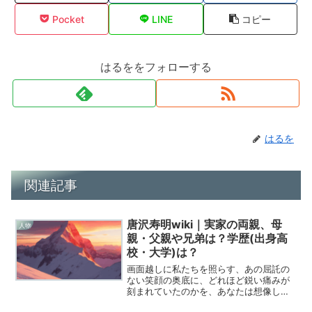
Pocket
LINE
コピー
はるををフォローする
はるを
関連記事
唐沢寿明wiki｜実家の両親、母
人物
親・父親や兄弟は？学歴(出身高
校・大学)は？
画面越しに私たちを照らす、あの屈託の
ない笑顔の奥底に、どれほど鋭い痛みが
刻まれていたのかを、あなたは想像した
ことがありますか。2026年の今もなお、