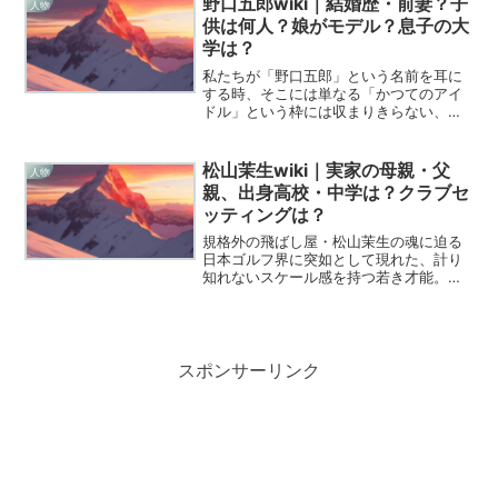
野口五郎wiki｜結婚歴・前妻？子
人物
と、包み込むような...
供は何人？娘がモデル？息子の大
学は？
私たちが「野口五郎」という名前を耳に
する時、そこには単なる「かつてのアイ
ドル」という枠には収まりきらない、深
い情熱と知性に彩られた一人の男の魂が
宿っています。昭和、平成、そして令和
という激動の時代を駆け抜け、2026年に
松山茉生wiki｜実家の母親・父
人物
70歳を迎えてなお、...
親、出身高校・中学は？クラブセ
ッティングは？
規格外の飛ばし屋・松山茉生の魂に迫る
日本ゴルフ界に突如として現れた、計り
知れないスケール感を持つ若き才能。松
山茉生選手の名前を耳にしたとき、あな
たの胸にはどんな高鳴りが生じたでしょ
うか。ただ単にボールを遠くに飛ばすだ
けの怪物ではない、彼の魂...
スポンサーリンク