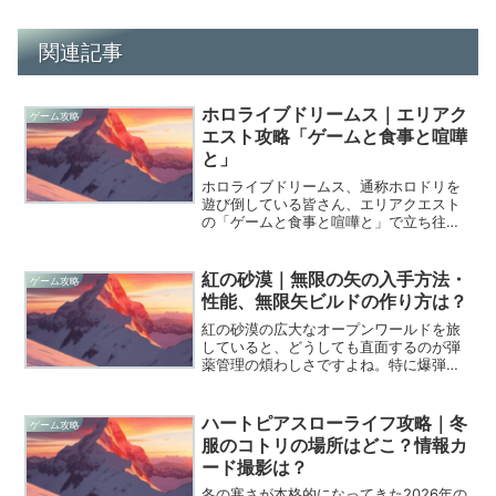
関連記事
ホロライブドリームス｜エリアク
ゲーム攻略
エスト攻略「ゲームと食事と喧嘩
と」
ホロライブドリームス、通称ホロドリを
遊び倒している皆さん、エリアクエスト
の「ゲームと食事と喧嘩と」で立ち往生
してはいませんか？せっかく推しと楽し
く過ごしたいのに、雪花ラミィちゃんに
話しかけても同じセリフを繰り返される
紅の砂漠｜無限の矢の入手方法・
ゲーム攻略
だけだと、正直「これバグ...
性能、無限矢ビルドの作り方は？
紅の砂漠の広大なオープンワールドを旅
していると、どうしても直面するのが弾
薬管理の煩わしさですよね。特に爆弾矢
のような強力なリソースを惜しみなく使
いたいと願うのは、冒険者なら誰もが通
る道でしょう。そこで今、2026年のゲー
ハートピアスローライフ攻略｜冬
ゲーム攻略
マーたちの間でゲーム...
服のコトリの場所はどこ？情報カ
ード撮影は？
冬の寒さが本格的になってきた2026年の