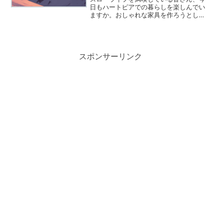
日もハートピアでの暮らしを楽しんでい
ますか。おしゃれな家具を作ろうとした
瞬間に「滑らかなオークの木」や「無垢
な蛍石」といった聞き慣れない素材が必
要になって、どこで手に入るのかと頭を
抱えてしまった方も多いの...
スポンサーリンク