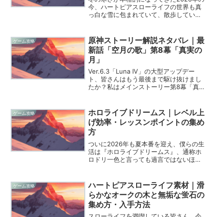
今、ハートピアスローライフの世界も真
っ白な雪に包まれていて、散歩している
だけでも心が洗われるような気持ちにな
ります。でも、期間限定で開催されてい
るスノーシーズンイベントのクエスト
原神ストーリー解説ネタバレ｜最
ゲーム攻略
「冬服のコトリ出勤中！...
新話「空月の歌」第8幕「真実の
月」
Ver.6.3「Luna IV」の大型アップデー
ト、皆さんはもう最後まで駆け抜けまし
たか？私はメインストーリー第8幕「真実
の月」を終えた今、心地よい喪失感と、
それ以上に大きな衝撃で胸がいっぱいで
す。特に今回のエピソードは、2025年末
ホロライブドリームス｜レベル上
ゲーム攻略
のあの...
げ効率・レッスンポイントの集め
方
ついに2026年も夏本番を迎え、僕らの生
活は『ホロライブドリームス』、通称ホ
ロドリ一色と言っても過言ではないほど
盛り上がっていますね。リズムゲームと
しての楽しさはもちろんですが、やはり
プレイヤーとして一番熱が入るのは「い
ハートピアスローライフ素材｜滑
ゲーム攻略
かに高いスコアを叩き...
らかなオークの木と無垢な蛍石の
集め方・入手方法
スローライフを満喫している皆さん、今