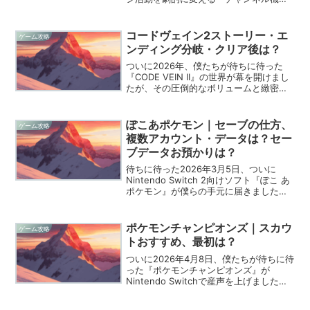
能」がついに実装されましたね。これま
でのエージェントたちとの冒険はどこか
ストイックな一人旅のような趣がありま
コードヴェイン2ストーリー・エ
ゲーム攻略
したが、この新ソー...
ンディング分岐・クリア後は？
ついに2026年、僕たちが待ちに待った
『CODE VEIN II』の世界が幕を開けまし
たが、その圧倒的なボリュームと緻密な
ドラマには、一人のゲーマーとして震え
るような感動を覚えています。コードヴ
ェイン2｜ストーリー■時を超えて紡がれ
ぽこあポケモン｜セーブの仕方、
ゲーム攻略
る絶望と...
複数アカウント・データは？セー
ブデータお預かりは？
待ちに待った2026年3月5日、ついに
Nintendo Switch 2向けソフト『ぽこ あ
ポケモン』が僕らの手元に届きました
ね。メタモンが人間に変身して街を興し
ていくという、今までのシリーズとは一
線を画すスローライフ・サンドボックス
ポケモンチャンピオンズ｜スカウ
ゲーム攻略
の世...
トおすすめ、最初は？
ついに2026年4月8日、僕たちが待ちに待
った『ポケモンチャンピオンズ』が
Nintendo Switchで産声を上げました
ね。基本プレイ無料とは思えないほどの
凄まじいクオリティに、対戦大好きな僕