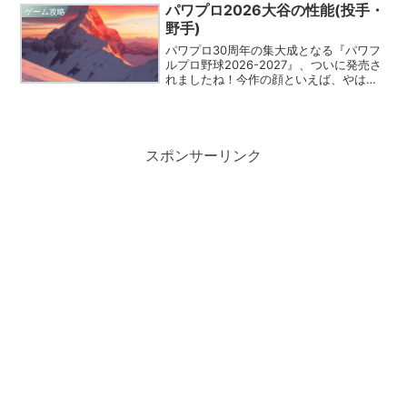
らのボルテージは最高潮に達しているは
パワプロ2026大谷の性能(投手・
ゲーム攻略
ずです。こ...
野手)
パワプロ30周年の集大成となる『パワフ
ルプロ野球2026-2027』、ついに発売さ
れましたね！今作の顔といえば、やはり
我らがKONAMI野球ゲームアンバサダ
ー、大谷翔平選手をおいて他にいませ
ん。アンバサダーとしての存在感はもち
ろんですが、ゲ...
スポンサーリンク