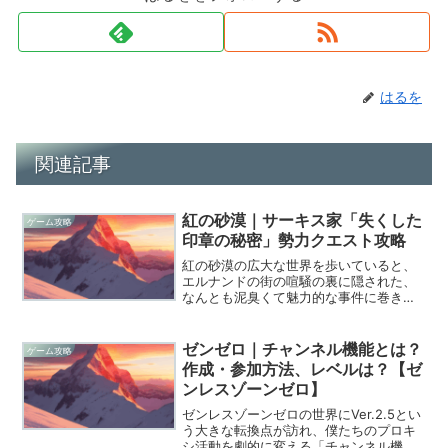
はるを
関連記事
紅の砂漠｜サーキス家「失くした
ゲーム攻略
印章の秘密」勢力クエスト攻略
紅の砂漠の広大な世界を歩いていると、
エルナンドの街の喧騒の裏に隠された、
なんとも泥臭くて魅力的な事件に巻き込
まれることがあります。それが今回ご紹
介するサーキス家の勢力クエスト「失く
した印章の秘密」で、正直に言って僕は
ゼンゼロ｜チャンネル機能とは？
ゲーム攻略
このクエストに何度も泣か...
作成・参加方法、レベルは？【ゼ
ンレスゾーンゼロ】
ゼンレスゾーンゼロの世界にVer.2.5とい
う大きな転換点が訪れ、僕たちのプロキ
シ活動を劇的に変える「チャンネル機