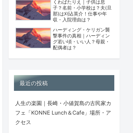
くわばたりえ｜子供は息
子？名前・小学校は？夫(旦
那)は刈込英介！仕事や年
収・入院理由は？
ハーディング・ケリガン襲
撃事件の真相｜ハーディン
グ若い頃・いい人？母親・
配偶者は？
最近の投稿
人生の楽園｜長崎・小値賀島の古民家カ
フェ「KONNE Lunch＆Cafe」場所・ア
クセス