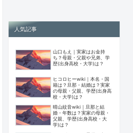
人気記事
山口もえ｜実家はお金持
ち？母親・父親や兄弟、学
歴(出身高校・大学)は？
ヒコロヒーwiki｜本名・国
籍は？旦那・結婚は？実家
の母親・父親、学歴(出身高
校・大学)は？
晴山紋音wiki｜旦那と結
婚・年数は？実家の母親・
父親、学歴(出身高校・大
学)は？