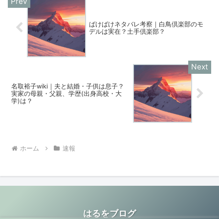
ばけばけネタバレ考察｜白鳥倶楽部のモ
デルは実在？土手倶楽部？
名取裕子wiki｜夫と結婚・子供は息子？
実家の母親・父親、学歴(出身高校・大
学)は？
ホーム
速報
はるをブログ