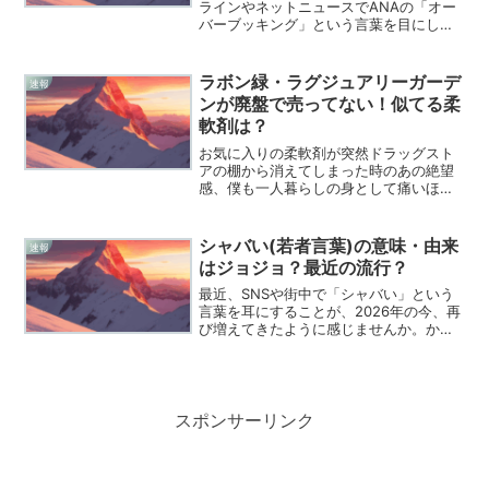
ラインやネットニュースでANAの「オー
バーブッキング」という言葉を目にしな
い日はありません。せっかく航空券を予
約して代金も支払ったのに、当日空港の
カウンターで「お座席が用意できませ
ラボン緑・ラグジュアリーガーデ
速報
ん」なんて告げられ...
ンが廃盤で売ってない！似てる柔
軟剤は？
お気に入りの柔軟剤が突然ドラッグスト
アの棚から消えてしまった時のあの絶望
感、僕も一人暮らしの身として痛いほど
よく分かります。特にラボンの中でも熱
狂的なファンに支えられていた「ラグジ
ュアリーガーデン」ですが、あの爽やか
シャバい(若者言葉)の意味・由来
速報
な緑のボトルがもう手に入...
はジョジョ？最近の流行？
最近、SNSや街中で「シャバい」という
言葉を耳にすることが、2026年の今、再
び増えてきたように感じませんか。かつ
ては死語扱いされていた時期もありまし
たが、昭和レトロブームやネットミーム
の影響で、今の10代や20代の間でも当た
り前のように使...
スポンサーリンク