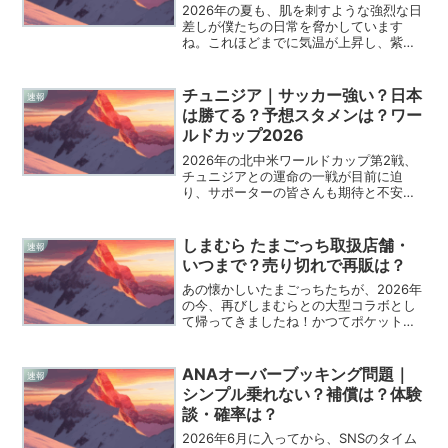
2026年の夏も、肌を刺すような強烈な日
差しが僕たちの日常を脅かしています
ね。これほどまでに気温が上昇し、紫外
線が牙を剥く時代において、日傘はもは
や単なるファッション小物ではなく、自
分を守るための「最強の装備」と言って
チュニジア｜サッカー強い？日本
速報
も過言ではありません。...
は勝てる？予想スタメンは？ワー
ルドカップ2026
2026年の北中米ワールドカップ第2戦、
チュニジアとの運命の一戦が目前に迫
り、サポーターの皆さんも期待と不安が
入り混じっているのではないでしょう
か。初戦で強豪オランダ相手に執念のド
ローを演じた僕たちの日本代表ですが、
しまむら たまごっち取扱店舗・
速報
次なる相手「カルタゴの鷲...
いつまで？売り切れで再販は？
あの懐かしいたまごっちたちが、2026年
の今、再びしまむらとの大型コラボとし
て帰ってきましたね！かつてポケットの
中で必死にお世話をしたあの興奮を、今
度は身近なファッションやインテリアと
して楽しめるなんて、ファンにとっては
ANAオーバーブッキング問題｜
速報
たまらないニュースで...
シンプル乗れない？補償は？体験
談・確率は？
2026年6月に入ってから、SNSのタイム