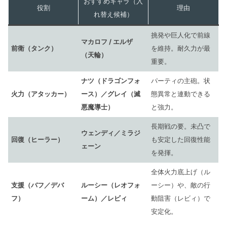
おすすめキャラ（入
役割
理由
れ替え候補）
挑発や巨人化で前線
マカロフ / エルザ
前衛（タンク）
を維持。耐久力が最
（天輪）
重要。
ナツ（ドラゴンフォ
パーティの主砲。状
火力（アタッカー）
ース）／グレイ（滅
態異常と連動できる
悪魔導士）
と強力。
長期戦の要。未凸で
ウェンディ／ミラジ
回復（ヒーラー）
も安定した回復性能
ェーン
を発揮。
全体火力底上げ（ル
支援（バフ／デバ
ルーシー（レオフォ
ーシー）や、敵の行
フ）
ーム）／レビィ
動阻害（レビィ）で
安定化。