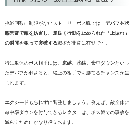
挑戦回数に制限がないストーリーボス戦では、
デバフや状
態異常で敵を妨害し、運良く行動を止められた「上振れ」
の瞬間を狙って突破する
戦術が非常に有効です。
特に単体のボス相手には、
束縛、氷結、命中ダウン
といっ
たデバフが刺さると、格上の相手でも勝てるチャンスが生
まれます。
エクシード
も忘れずに調整しましょう。例えば、敵全体に
命中率ダウンを付与できる
レクター
は、ボス戦での事故を
減らすためにかなり役立ちます。