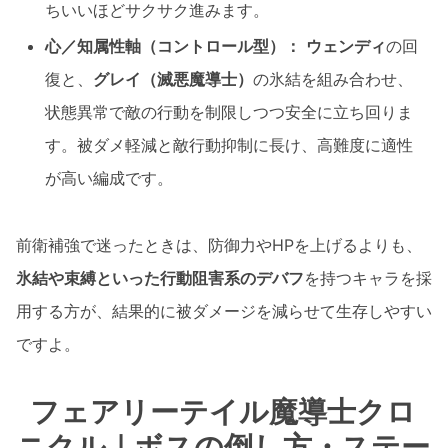
ちいいほどサクサク進みます。
心／知属性軸（コントロール型）：
ウェンディ
の回
復と、
グレイ（滅悪魔導士）
の氷結を組み合わせ、
状態異常で敵の行動を制限しつつ安全に立ち回りま
す。被ダメ軽減と敵行動抑制に長け、高難度に適性
が高い編成です。
前衛補強で迷ったときは、防御力やHPを上げるよりも、
氷結や束縛といった行動阻害系のデバフ
を持つキャラを採
用する方が、結果的に被ダメージを減らせて生存しやすい
ですよ。
フェアリーテイル魔導士クロ
ニクル｜ボスの倒し方・ステー