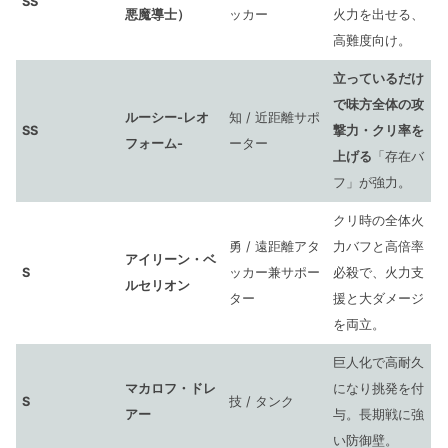
SS
悪魔導士）
ッカー
火力を出せる、
高難度向け。
立っているだけ
で味方全体の攻
ルーシー-レオ
知 / 近距離サポ
SS
撃力・クリ率を
フォーム-
ーター
上げる
「存在バ
フ」が強力。
クリ時の全体火
勇 / 遠距離アタ
力バフと高倍率
アイリーン・ベ
S
ッカー兼サポー
必殺で、火力支
ルセリオン
ター
援と大ダメージ
を両立。
巨人化で高耐久
マカロフ・ドレ
になり挑発を付
S
技 / タンク
アー
与。長期戦に強
い防御壁。