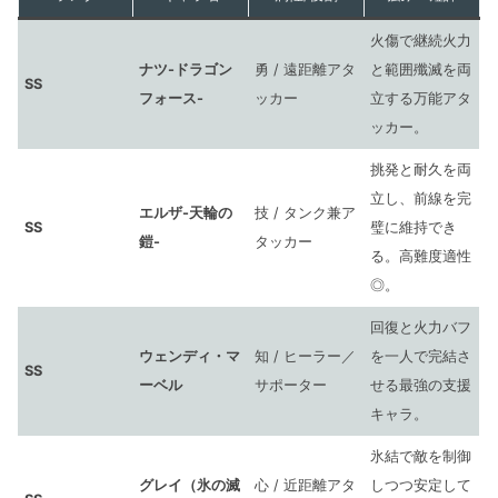
火傷で継続火力
ナツ-ドラゴン
勇 / 遠距離アタ
と範囲殲滅を両
SS
フォース-
ッカー
立する万能アタ
ッカー。
挑発と耐久を両
立し、前線を完
エルザ-天輪の
技 / タンク兼ア
SS
璧に維持でき
鎧-
タッカー
る。高難度適性
◎。
回復と火力バフ
ウェンディ・マ
知 / ヒーラー／
を一人で完結さ
SS
ーベル
サポーター
せる最強の支援
キャラ。
氷結で敵を制御
グレイ（氷の滅
心 / 近距離アタ
しつつ安定して