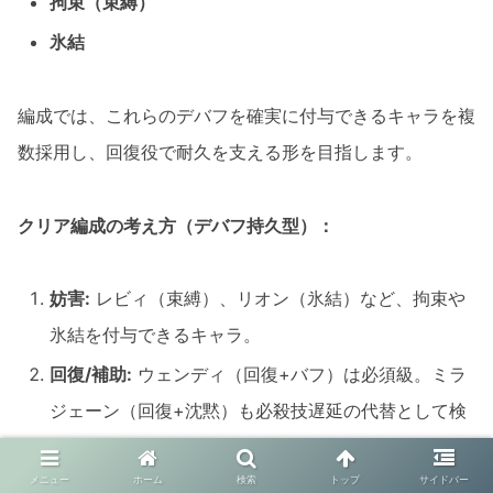
拘束（束縛）
氷結
編成では、これらのデバフを確実に付与できるキャラを複
数採用し、回復役で耐久を支える形を目指します。
クリア編成の考え方（デバフ持久型）：
妨害:
レビィ（束縛）、リオン（氷結）など、拘束や
氷結を付与できるキャラ。
回復/補助:
ウェンディ（回復+バフ）は必須級。ミラ
ジェーン（回復+沈黙）も必殺技遅延の代替として検
討できます。
メニュー
ホーム
検索
トップ
サイドバー
前衛/火力:
エルザ（天輪）やマカロフで前線を固め