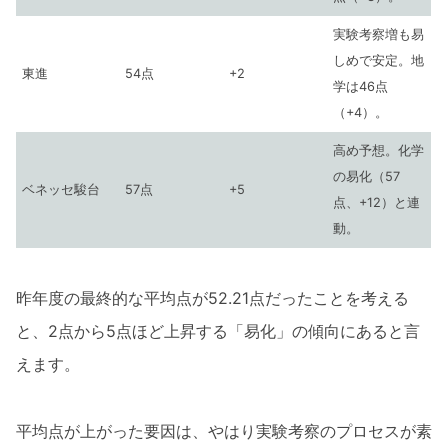
実験考察増も易
しめで安定。地
東進
54点
+2
学は46点
（+4）。
高め予想。化学
の易化（57
ベネッセ駿台
57点
+5
点、+12）と連
動。
昨年度の最終的な平均点が52.21点だったことを考える
と、2点から5点ほど上昇する「易化」の傾向にあると言
えます。
平均点が上がった要因は、やはり実験考察のプロセスが素