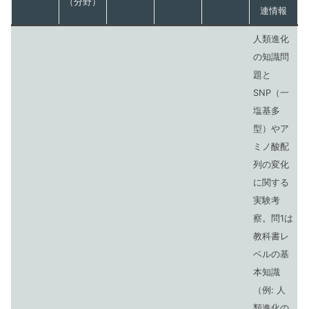
（分野）
連情報
人類進化
の知識問
題と
SNP（一
塩基多
型）やア
ミノ酸配
列の変化
に関する
実験考
察。問1は
教科書レ
ベルの基
本知識
（例: 人
類進化の