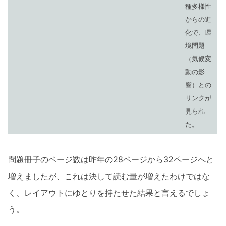
種多様性
からの進
化で、環
境問題
（気候変
動の影
響）との
リンクが
見られ
た。
問題冊子のページ数は昨年の28ページから32ページへと
増えましたが、これは決して読む量が増えたわけではな
く、レイアウトにゆとりを持たせた結果と言えるでしょ
う。