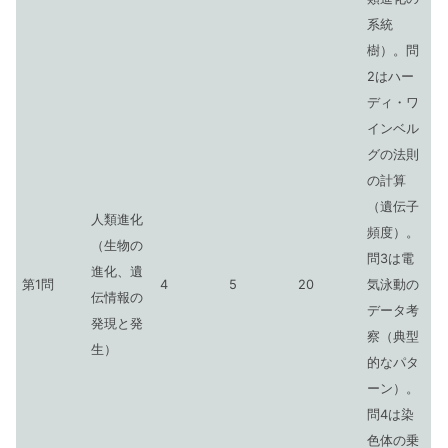
系統
樹）。問
2はハー
ディ・ワ
インベル
グの法則
の計算
（遺伝子
人類進化
頻度）。
（生物の
問3は電
進化、遺
第1問
4
5
20
気泳動の
伝情報の
データ考
発現と発
察（典型
生）
的なパタ
ーン）。
問4は染
色体の乗