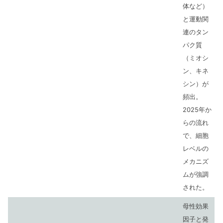
体など）
と運動関
連のタン
パク質
（ミオシ
ン、キネ
シン）が
頻出。
2025年か
らの流れ
で、細胞
レベルの
メカニズ
ムが強調
された。
母性効果
因子と発