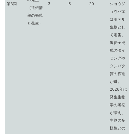
第3問
3
5
20
ショウジ
（遺伝情
ョウバエ
報の発現
はモデル
と発生）
生物とし
て定番。
遺伝子発
現のタイ
ミングや
タンパク
質の役割
が鍵。
2026年は
発生生物
学の考察
が増え、
生物の多
様性との