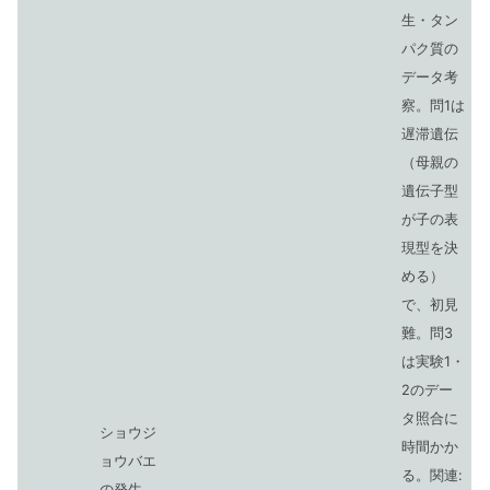
生・タン
パク質の
データ考
察。問1は
遅滞遺伝
（母親の
遺伝子型
が子の表
現型を決
める）
で、初見
難。問3
は実験1・
2のデー
タ照合に
ショウジ
時間かか
ョウバエ
る。関連:
の発生