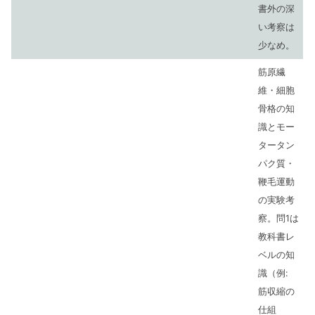
書外の深
い考察は
少なめ。
筋原繊
維・細胞
骨格の知
識とモー
タータン
パク質・
鞭毛運動
の実験考
察。問1は
教科書レ
ベルの知
識（例:
筋収縮の
仕組