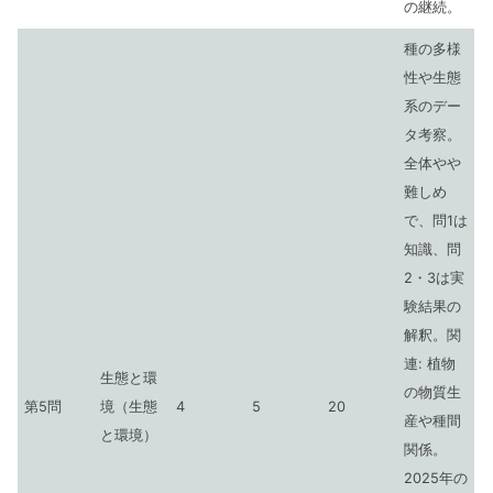
の継続。
種の多様
性や生態
系のデー
タ考察。
全体やや
難しめ
で、問1は
知識、問
2・3は実
験結果の
解釈。関
連: 植物
生態と環
の物質生
第5問
境（生態
4
5
20
産や種間
と環境）
関係。
2025年の