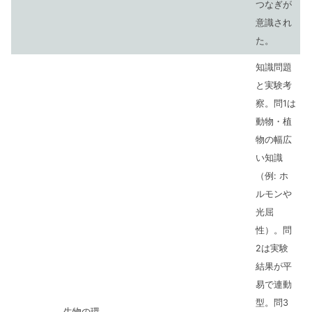
つなぎが
意識され
た。
知識問題
と実験考
察。問1は
動物・植
物の幅広
い知識
（例: ホ
ルモンや
光屈
性）。問
2は実験
結果が平
易で連動
型。問3
生物の環