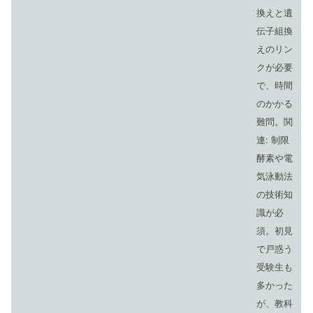
換えと遺
伝子組換
えのリン
クが必要
で、時間
のかかる
難問。関
連: 制限
酵素や電
気泳動法
の技術知
識が必
須。初見
で戸惑う
受験生も
多かった
が、教科