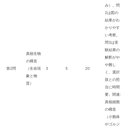
み）。問
2は図の
結果がわ
かりやす
い考察。
問3は実
験結果の
真核生物
解釈がや
の構造
や難し
第2問
（生命現
3
5
20
く、選択
象と物
肢との照
質）
合に時間
要。関連:
真核細胞
の構造
（小胞体
やゴルジ