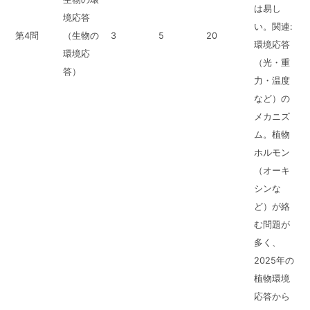
は易し
境応答
い。関連:
第4問
（生物の
3
5
20
環境応答
環境応
（光・重
答）
力・温度
など）の
メカニズ
ム。植物
ホルモン
（オーキ
シンな
ど）が絡
む問題が
多く、
2025年の
植物環境
応答から