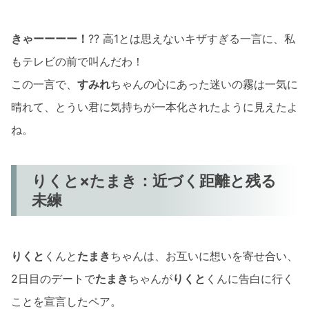
きゃーーーー！
?? 高1とは思えないキザすぎる一言に、私
もテレビの前で叫んだわ！
この一言で、
すみれ
ちゃんの心にあった迷いの霧は一気に
晴れて、とうい君に気持ちが一本化されたように見えたよ
ね。
りくと×たまき：近づく距離と残る
未練
りくと
くんと
たまき
ちゃんは、お互いに想いを寄せ合い、
2日目のデートで
たまき
ちゃんが
りくと
くんに告白に行く
ことを宣言したペア。