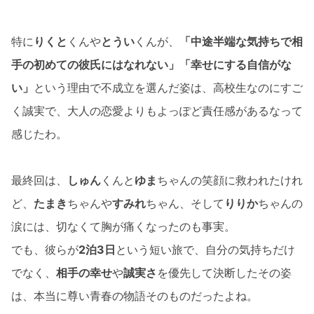
特に
りくと
くんや
とうい
くんが、
「中途半端な気持ちで相
手の初めての彼氏にはなれない」「幸せにする自信がな
い」
という理由で不成立を選んだ姿は、高校生なのにすご
く誠実で、大人の恋愛よりもよっぽど責任感があるなって
感じたわ。
最終回は、
しゅん
くんと
ゆま
ちゃんの笑顔に救われたけれ
ど、
たまき
ちゃんや
すみれ
ちゃん、そして
りりか
ちゃんの
涙には、切なくて胸が痛くなったのも事実。
でも、彼らが
2泊3日
という短い旅で、自分の気持ちだけ
でなく、
相手の幸せ
や
誠実さ
を優先して決断したその姿
は、本当に尊い青春の物語そのものだったよね。