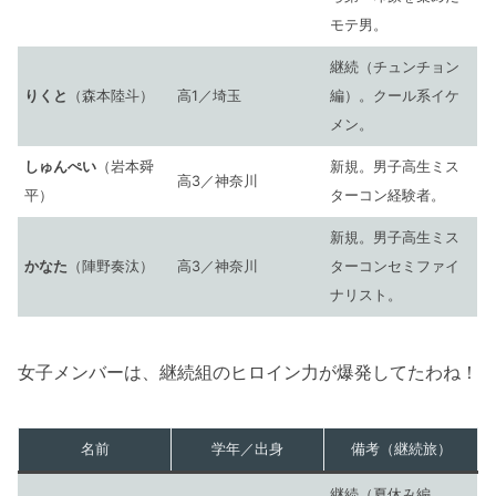
モテ男。
継続（チュンチョン
りくと
（森本陸斗）
高1／埼玉
編）。クール系イケ
メン。
しゅんぺい
（岩本舜
新規。男子高生ミス
高3／神奈川
平）
ターコン経験者。
新規。男子高生ミス
かなた
（陣野奏汰）
高3／神奈川
ターコンセミファイ
ナリスト。
女子メンバーは、継続組のヒロイン力が爆発してたわね！
名前
学年／出身
備考（継続旅）
継続（夏休み編