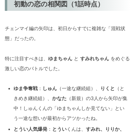
初動の恋の相関図（1話時点）
チェンマイ編の矢印は、初日からすでに複雑な「混戦状
態」だったの。
特に注目すべきは、
ゆまちゃん
と
すみれちゃん
をめぐる
激しい恋のバトルでした。
ゆま争奪戦
：
しゅん
（一途な継続組）、
りくと
（と
きめき継続組）、
かなた
（新規）の3人から矢印が集
中！しゅんくんの「ゆまちゃんしか見てない」とい
う一途な想いが最初からアツかったね。
とうい人気爆発
：
とうい
くんは、
すみれ、りりか、