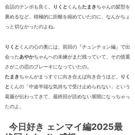
会話のテンポも良く、
りくと
くんも
たまき
ちゃんの髪型を
褒めるなど、積極的に距離を縮めていたのに、なんかちょ
っと切なかったのよね。
りくと
くんの心の奥には、前回の『チュンチョン編』で出
会った
あやか
ちゃんへの未練がまだ残っていて、その慎重
さがこの恋のブレーキになっていたの。
たまき
ちゃんがまっすぐに向き合えば向き合うほど、
りく
と
くんの「中途半端な気持ちで受け止められない」という
葛藤が伝わってきて、最終回が読めない展開になっちゃっ
たのよ。
今日好き ェンマイ編2025最