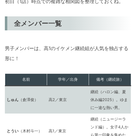
初日（1話）時点での複雑な相関図を整理しておくね。
全メンバー一覧
男子メンバーは、高1のイケメン継続組が人気を独占する
形に！
名前
学年／出身
備考（継続旅）
継続（ハロン編、夏
しゅん
（倉澤俊）
高2／東京
休み編2025）。ゆま
に一途な熱い男。
継続（ニュージーラ
ンド編）。女子4人か
とうい
（木村斗一）
高1／東京
ら第一印象を集めた