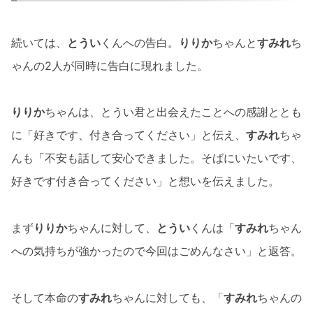
続いては、
とうい
くんへの告白。
りりか
ちゃんと
すみれ
ち
ゃんの2人が同時に告白に現れました。
りりか
ちゃんは、とうい君と出会えたことへの感謝ととも
に「好きです、付き合ってください」と伝え、
すみれ
ちゃ
んも「不安も話して安心できました。そばにいたいです、
好きです付き合ってください」と想いを伝えました。
まず
りりか
ちゃんに対して、
とうい
くんは「
すみれ
ちゃん
への気持ちが強かったので今回はごめんなさい」と返答。
そして本命の
すみれ
ちゃんに対しても、「
すみれ
ちゃんの