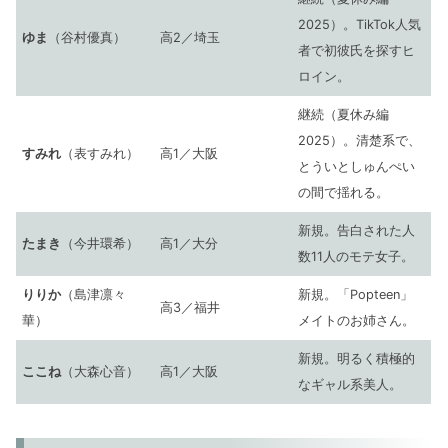
2025）。TikTok人気
ゆま
（谷村優真）
高2／埼玉
者で初彼氏を探すヒ
ロイン。
継続（夏休み編
2025）。清楚系で、
すみれ
（表すみれ）
高1／大阪
とういとしゅんぺい
の間で揺れる。
新規。告白された人
たまき
（今井環希）
高1／大分
数11人のモテ女子。
りりか
（島津凛々
新規。「Popteen」
高3／福井
華）
メイトのお姉さん。
新規。明るく積極的
ここね
（大森心音）
高1／大阪
なギャル系美人。