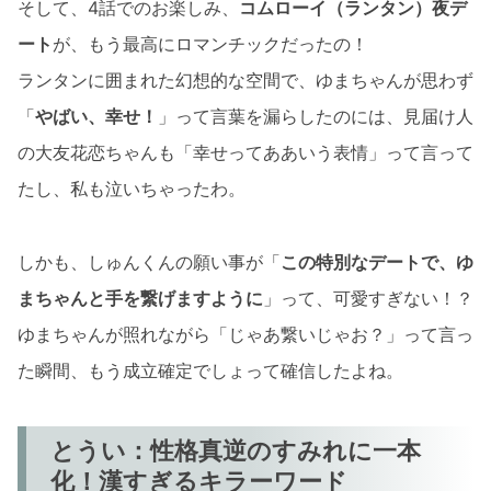
そして、4話でのお楽しみ、
コムローイ（ランタン）夜デ
ート
が、もう最高にロマンチックだったの！
ランタンに囲まれた幻想的な空間で、ゆまちゃんが思わず
「
やばい、幸せ！
」って言葉を漏らしたのには、見届け人
の大友花恋ちゃんも「幸せってああいう表情」って言って
たし、私も泣いちゃったわ。
しかも、しゅんくんの願い事が「
この特別なデートで、ゆ
まちゃんと手を繋げますように
」って、可愛すぎない！？
ゆまちゃんが照れながら「じゃあ繋いじゃお？」って言っ
た瞬間、もう成立確定でしょって確信したよね。
とうい：性格真逆のすみれに一本
化！漢すぎるキラーワード