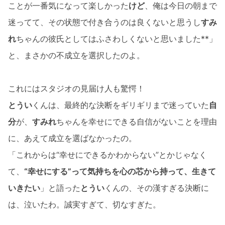
ことが一番気になって楽しかった
けど
、俺は今日の朝まで
迷ってて、その状態で付き合うのは良くないと思うし
すみ
れ
ちゃんの彼氏としてはふさわしくないと思いました**」
と、まさかの不成立を選択したのよ。
これにはスタジオの見届け人も驚愕！
とうい
くんは、最終的な決断をギリギリまで迷っていた
自
分
が、
すみれ
ちゃんを幸せにできる自信がないことを理由
に、あえて成立を選ばなかったの。
「これからは“幸せにできるかわからない”とかじゃなく
て、
“幸せにする”って気持ちを心の芯から持って、生きて
いきたい
」と語った
とうい
くんの、その漢すぎる決断に
は、泣いたわ。誠実すぎて、切なすぎた。