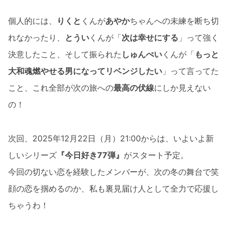
個人的には、
りくと
くんが
あやか
ちゃんへの未練を断ち切
れなかったり、
とうい
くんが「
次は幸せにする
」って強く
決意したこと、そして振られた
しゅんぺい
くんが「
もっと
大和魂燃やせる男になってリベンジしたい
」って言ってた
こと、これ全部が次の旅への
最高の伏線
にしか見えない
の！
次回、2025年12月22日（月）21:00からは、いよいよ新
しいシリーズ
『今日好き77弾』
がスタート予定。
今回の切ない恋を経験したメンバーが、次の冬の舞台で笑
顔の恋を掴めるのか、私も裏見届け人として全力で応援し
ちゃうわ！