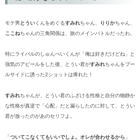
モテ男
とうい
くんをめぐる
すみれ
ちゃん、
りりか
ちゃん、
ここね
ちゃんの三角関係は、旅のメインバトルだったわ。
特にライバルのしゅんぺいくんが「俺は好きだけどね」と
強気のアピールをした後、とうい君が
すみれ
ちゃんをプー
ルサイドに誘った2ショットは痺れた！
すみれ
ちゃんが、とうい君のふざける性格と自分の物静か
な性格が真逆で「心配」だと漏らしたのに対して、とうい
君が放ったのがあのセリフよ。
「
ついてこなくてもいいでしょ。オレが合わせるから
」