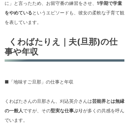
に」と言ったため、お留守番の練習をさせ、
1学期で学童
をやめている
というエピソードも、彼女の柔軟な子育て観
を表しています。
くわばたりえ｜夫(旦那)の仕
事や年収
■「地味すご旦那」の仕事と年収
くわばたさんの旦那さん、刈込英介さんは
芸能界とは無縁
の一般人
ですが、その
堅実な仕事ぶり
が多くの共感を呼ん
でいます。