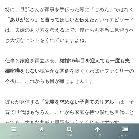
特に、旦那さんが家事を手伝った際に「ごめん」ではなく
「ありがとう」と言ってほしいと伝えた
というエピソード
は、夫婦のあり方を考える上で、僕たちも本当に見習うべ
き大切なヒントをくれていますよね。
仕事と家庭を両立させ、
結婚15年目を迎えても一度も夫
婦喧嘩をしない
穏やかな関係を築くくわばたファミリーの
今後に、これからも目が離せません！。
彼女が発信する
「完璧を求めない子育てのリアル」
は、子
育て世代はもちろん、これから家庭を持つ僕たち世代にと
っても、大きな共感と勇気を与えてくれるはずです。
メニュー
ホーム
検索
トップ
サイドバー