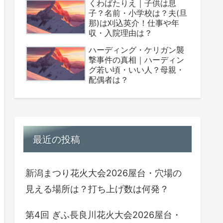
くわばたりえ｜子供は息
子？名前・小学校は？夫(旦
那)は刈込英介！仕事や年
収・入院理由は？
ハーディング・ケリガン襲
撃事件の真相｜ハーディン
グ若い頃・いい人？母親・
配偶者は？
最近の投稿
新潟まつり花火大会2026屋台・穴場の
見える場所は？打ち上げ数は何発？
第4回 ぎふ長良川花火大会2026屋台・