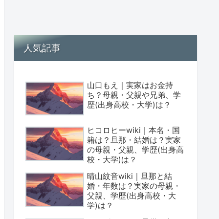
人気記事
山口もえ｜実家はお金持
ち？母親・父親や兄弟、学
歴(出身高校・大学)は？
ヒコロヒーwiki｜本名・国
籍は？旦那・結婚は？実家
の母親・父親、学歴(出身高
校・大学)は？
晴山紋音wiki｜旦那と結
婚・年数は？実家の母親・
父親、学歴(出身高校・大
学)は？