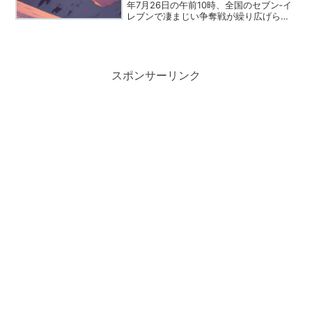
年7月26日の午前10時、全国のセブン‐イ
レブンで凄まじい争奪戦が繰り広げられ
たのは記憶に新しいところです。ネット
上を騒がせ続けているHIKAKINプレミア
ムの新作、「カレーみそきん 濃厚味噌カ
レーラ...
スポンサーリンク