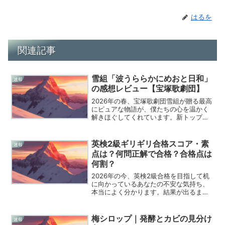
はるを
関連記事
雪組「波うららかにめおと日和」
速報
の感想レビュー【宝塚歌劇団】
2026年の春、宝塚歌劇団雪組が贈る最高
にピュアな物語が、僕たちの心を温かく
解きほぐしてくれています。新トップコ
ンビ、朝美絢さんと音彩唯さんのお披露
目公演となった『波うららかに、めおと
日和』は、まさに「キュンの供給過多」
英検2級ギリギリ合格スコア・素
速報
と言っても過言ではな...
点は？何問正解で合格？合格点は
何割？
2026年の今、英検2級合格を目指して机
に向かっているあなたの不安な気持ち、
本当によく分かります。結果が出るまで
の2週間が待ち遠しくて、自己採点の結果
を眺めては一喜一憂してしまう時期です
よね。今回は、英検2級の複雑なスコアシ
梅シロップ｜発酵とカビの見分け
速報
ステムや合格ライ...