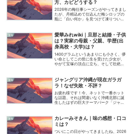
方、カビどうする？
2026年の梅仕事シーズンがやってきまし
たが、丹精込めて仕込んだ梅シロップの
瓶に「白い何か」を見つけて凍りついて
いる人も多いのではないでしょうか。僕
も初めて梅シロップを作ったときは、瓶
の中にポコポコと泡が出てきただけで
愛華みれwiki｜旦那と結婚・子供
速報
「あ、これ腐ったわ……...
は？実家の母親・父親、学歴(出
身高校・大学)は？
1400グラムというあまりにも小さく、儚
い命としてこの世に生を受けた少女が、
やがて宝塚の頂点に立ち、そして壮絶な
病魔をも笑顔でねじ伏せる。そんな奇跡
のような物語を体現しているのが、元宝
塚歌劇団花組トップスターの愛華みれさ
ジャングリア沖縄が現在ガラガ
速報
んです。彼女が歩んで...
ラ！なぜ失敗・不評？
お疲れ様です！今、ネットで一番ホット
な話題、それは間違いなく沖縄北部に誕
生したはずの巨大テーマパーク「ジャン
グリア沖縄」の現状ですよね。検索して
いるあなたは、おそらく「期待してたの
に、本当にガラガラなの？」とか「何が
カレーみそきん｜味の感想・口コ
速報
原因でこうなった？」って...
ミは？
ついにこの日がやってきましたね、2026