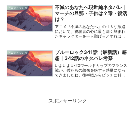
がるのを感じました。今回のエピソード
は、単なる試合の進展を超えた「支配者
不滅のあなたへ現世編ネタバレ｜
アニメ・マンガ
の交代」という、ゾクゾ...
マーチの旦那・子供は？毒・復活
は？
アニメ『不滅のあなたへ』の壮大な旅路
において、視聴者の心に最も深く刻まれ
たキャラクターを一人挙げるとすれば、
それは間違いなく「おとなしくない少
女」マーチではないでしょうか。2026年
現在、アニメ第3期の放送も完結を迎えま
ブルーロック341話（最新話）感
アニメ・マンガ
したが、物語の始まり...
想｜342話のネタバレ考察
いよいよU-20ワールドカップのフランス
戦が、僕たちの想像を絶する熱量になっ
てきましたね。後半戦からピッチに解き
放たれた「悪魔」士道と「王様」馬狼の
存在によって、フィールドは今、最高に
エゴいカオスに包まれています。そんな
中で公開された第34...
スポンサーリンク