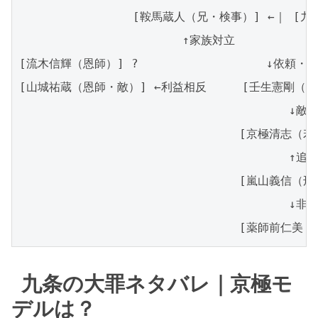
                [鞍馬蔵人（兄・検事）] ←｜ 
                       ↑家族対立           
[流木信輝（恩師）] ?                  ↓依頼・信
[山城祐蔵（恩師・敵）] ←利益相反     [壬生憲剛（半
                                      ↓敵
                               [京極清志
                                      ↑追跡
                               [嵐山義信（刑
                                      ↓非難
                               [薬師前仁美（
九条の大罪ネタバレ｜京極モ
デルは？