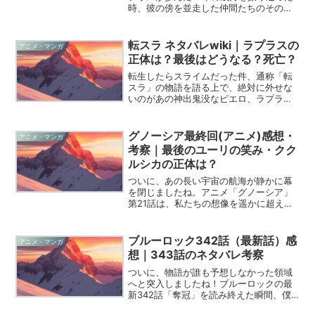
時、彼の傍を並走した仲間たちのその後
が気になって仕方ないという方も多いは
ずです。私も最終巻を読み終えた瞬間、
ルディを取り巻く魅力的な面々が辿り着
転スラ ネタバレwiki｜ラプラスの
アニメ・マンガ
いたそれぞれの「答え」...
正体は？最後はどうなる？死亡？
転生したらスライムだった件、通称「転
スラ」の物語を語る上で、絶対に外せな
いのがあの神出鬼没なピエロ、ラプラス
ですよね。物語の初期から登場し、ある
時は敵として、ある時は謎の交渉役とし
て、常に読者の心をざわつかせてきた彼
グノーシア最終回(アニメ)感想・
アニメ・マンガ
ですが、その素顔や正体を...
考察｜最後のユーリの笑み・クク
ルシカの正体は？
ついに、あの長い宇宙の航海が静かに幕
を閉じましたね。アニメ「グノーシア」
第21話は、私たちの想像を遥かに超える
感動と、そして少しの切なさに満ちた最
高のフィナーレでした。これまで何度も
絶望的なループを繰り返してきたユーリ
ブルーロック342話（最新話）感
アニメ・マンガ
が、最後に辿り着いたの...
想｜343話のネタバレ考察
ついに、物語が誰も予想しなかった領域
へと突入しましたね！ブルーロックの最
新342話「奪冠」を読み終えた瞬間、僕
の心の中に眠るエゴが再び激しく燃え上