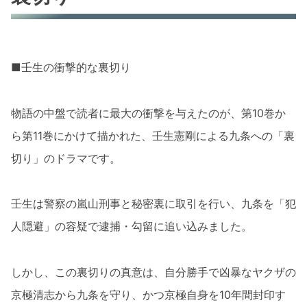
■壬生の衝撃的な裏切り
物語の中盤で読者に最大の衝撃を与えたのが、第10巻か
ら第11巻にかけて描かれた、壬生憲剛による九条への「裏
切り」のドラマです。
壬生は警察の嵐山刑事と秘密裏に取引を行い、九条を「犯
人隠避」の容疑で逮捕・勾留に追い込みました。
しかし、この裏切りの真意は、自分勝手で凶暴なヤクザの
京極清志から九条を守り、かつ京極自身を10年間封印す