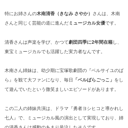
特にお姉さんの
木南清香（きなみ さやか）
さんは、木南
さんと同じく芸能の道に進んだ
ミュージカル女優
です。
清香さんは声楽を学び、かつて
劇団四季に2年間在籍
し、
東宝ミュージカルでも活躍した実力者なんです。
木南さん姉妹は、幼少期に宝塚歌劇団の『ベルサイユのば
ら』を観て大ファンになり、毎日
「ベルばらごっこ」
をし
て遊んでいたという微笑ましいエピソードがあります。
この二人の姉妹共演は、ドラマ『勇者ヨシヒコと導かれし
七人』で、ミュージカル風の演出として実現しており、姉
の清香さんは感動のあまり号泣したそうです。