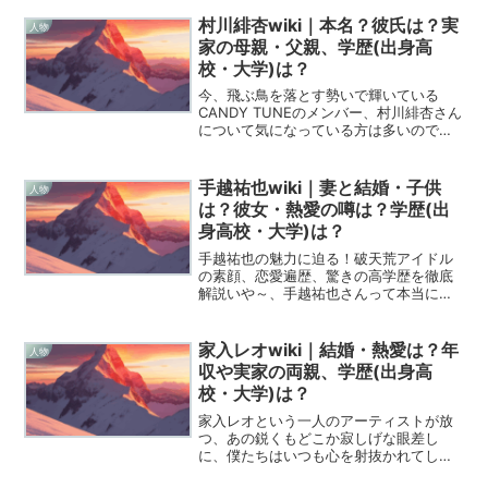
村川緋杏wiki｜本名？彼氏は？実
人物
家の母親・父親、学歴(出身高
校・大学)は？
今、飛ぶ鳥を落とす勢いで輝いている
CANDY TUNEのメンバー、村川緋杏さん
について気になっている方は多いのでは
ないでしょうか。福岡を拠点とする
HKT48での活動を経て、現在は新しいス
テージで私たちを魅了し続けている彼女
手越祐也wiki｜妻と結婚・子供
人物
の姿には、ファンと...
は？彼女・熱愛の噂は？学歴(出
身高校・大学)は？
手越祐也の魅力に迫る！破天荒アイドル
の素顔、恋愛遍歴、驚きの高学歴を徹底
解説いや～、手越祐也さんって本当に話
題が尽きない人ですよね。元ジャニーズ
という枠を超えて、ソロアーティストと
して、YouTuberとして、そして最近では
家入レオwiki｜結婚・熱愛は？年
人物
ロックバンドT....
収や実家の両親、学歴(出身高
校・大学)は？
家入レオという一人のアーティストが放
つ、あの鋭くもどこか寂しげな眼差し
に、僕たちはいつも心を射抜かれてしま
います。2012年に「サブリナ」で衝撃的