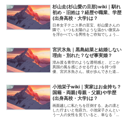
なデビューを飾ってから、彼女は常に自
分自身の魂を削り出すようにして歌を紡
杉山走(杉山愛の旦那)wiki｜馴れ
人物
いできました。30代を...
初め・旧姓は？経歴や職業、学歴
(出身高校・大学)は？
日本女子テニス界の至宝、杉山愛さんの
隣で、いつも太陽のような温かい微笑み
を浮かべている男性をご存知でしょう
か。彼の名は杉山走（すぎやま・そう）
さん。愛さんが「夫は120点、不満なんて
一つもありません」と断言し、公私とも
宮沢氷魚｜黒島結菜と結婚しない
人物
に全幅の信頼を寄せる彼...
理由・別れた？なぜ事実婚？
澄み渡る青空のような透明感と、どこか
異国の風を感じさせる佇まいを持つ俳
優、宮沢氷魚さん。彼が歩んできた道の
りと、そこで育まれた新しい家族の形に
ついて、Wikipediaに負けないくらい深
く、そして彼の魂に触れるような視点で
小池栄子wiki｜実家はお金持ち？
人物
解き明かしていきた...
国籍・両親(母親・父親)や学歴
(出身高校・大学)は？
画面越しに私たちを圧倒する、あの凛と
した佇まいと包容力。小池栄子さんとい
う一人の女性を見ていると、単なる「俳
優」や「タレント」という枠には収まり
きらない、魂の強靭さを感じずにはいら
れません。今日は、彼女が歩んできた波