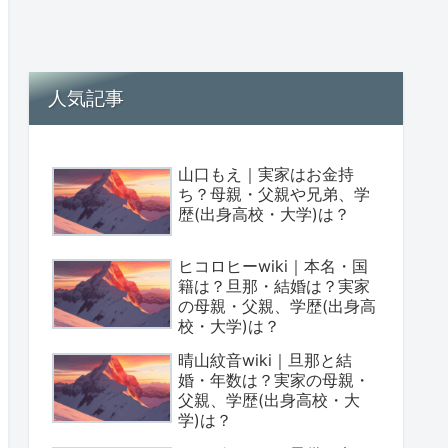
人気記事
山口もえ｜実家はお金持
ち？母親・父親や兄弟、学
歴(出身高校・大学)は？
ヒコロヒーwiki｜本名・国
籍は？旦那・結婚は？実家
の母親・父親、学歴(出身高
校・大学)は？
晴山紋音wiki｜旦那と結
婚・年数は？実家の母親・
父親、学歴(出身高校・大
学)は？