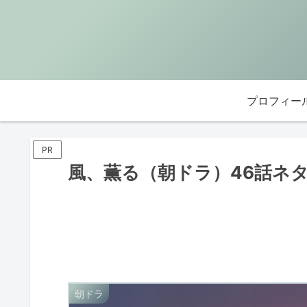
プロフィー
PR
風、薫る（朝ドラ）46話ネ
朝ドラ