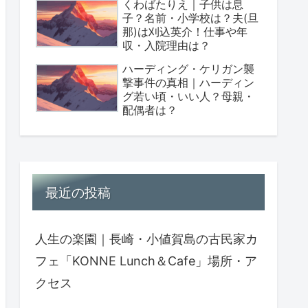
くわばたりえ｜子供は息
子？名前・小学校は？夫(旦
那)は刈込英介！仕事や年
収・入院理由は？
ハーディング・ケリガン襲
撃事件の真相｜ハーディン
グ若い頃・いい人？母親・
配偶者は？
最近の投稿
人生の楽園｜長崎・小値賀島の古民家カ
フェ「KONNE Lunch＆Cafe」場所・ア
クセス