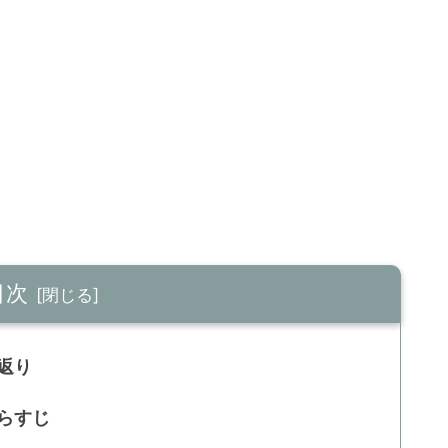
目次
返り
らすじ