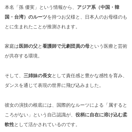
本名「孫 優実」という情報から、
アジア系（中国・韓
国・台湾）のルーツ
を持つお父様と、日本人のお母様のも
とに生まれたことが推測されます。
家庭は
医師の父
と
看護師で元劇団員の母
という医療と芸術
が共存する環境。
そして、
三姉妹の長女
として責任感と豊かな感性を育み、
ダンスを通じて表現の世界に飛び込みました。
彼女の演技の根底には、国際的なルーツによる「属すると
ころがない」という自己認識が、
役柄に自在に溶け込む柔
軟性
として活かされているのです。