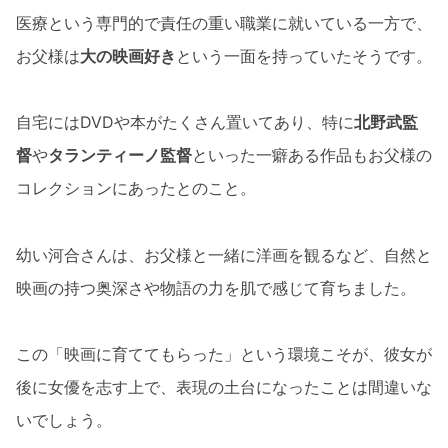
医療という専門的で責任の重い職業に就いている一方で、
お父様は
大の映画好き
という一面を持っていたそうです。
自宅にはDVDや本がたくさん置いてあり、特に
北野武監
督
や
タランティーノ監督
といった一癖ある作品もお父様の
コレクションにあったとのこと。
幼い河合さんは、お父様と一緒に洋画を観るなど、自然と
映画の持つ奥深さや物語の力を肌で感じて育ちました。
この「映画に育ててもらった」という環境こそが、彼女が
後に女優を志す上で、表現の土台になったことは間違いな
いでしょう。