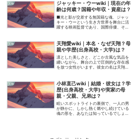
こもりやさくらさんの歩んできた道のり
ジャッキー・ウーwiki｜現在の年
人物
は、決して平坦なものだけ...
齢は何歳？国籍や年収・資産は？
■光と影が交差する無国籍な魂、ジャッ
キー・ウーという生き方世界を舞台に活
躍する映画監督であり、国際俳優、そし
て実業家。ジャッキー・ウーという名前
を聞いて、あなたは何を思い浮かべるで
しょうか。元アナウンサーの河野景子さ
天翔愛wiki｜本名・なぜ天翔？母
人物
んのパートナーとしての姿...
親や学歴(出身高校・大学)は？
凛とした美しさと、どこか古風な気品を
纏いながら、舞台の上で圧倒的な存在感
を放つ女性がいます。彼女の名は天翔
愛、あの「初代仮面ライダー」として伝
説を築いた藤岡弘、氏の愛娘であり、い
まや次世代のミュージカル界を背負って
小林直己wiki｜結婚・彼女は？学
人物
立つ表現者として、その魂を...
歴(出身高校・大学)や実家の母
親・父親、兄弟は？
眩いスポットライトの裏側で、一人の男
が静かに、しかし熱く燃やし続けている
魂の形を、あなたは知っているでしょう
か。EXILE、そして三代目 J SOUL
BROTHERSのリーダーとして、圧倒的な
存在感を放ち続ける小林直己という表現
者の歩みは...