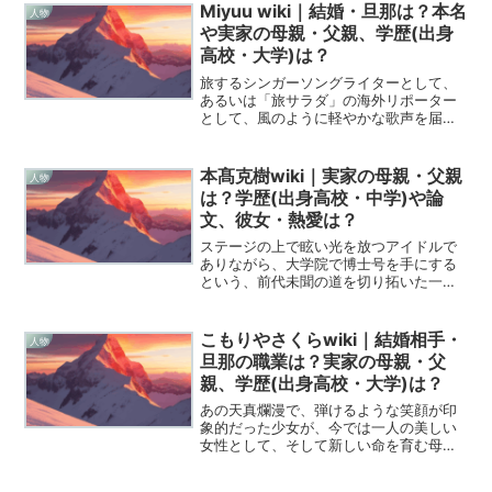
Miyuu wiki｜結婚・旦那は？本名
人物
や実家の母親・父親、学歴(出身
高校・大学)は？
旅するシンガーソングライターとして、
あるいは「旅サラダ」の海外リポーター
として、風のように軽やかな歌声を届け
てくれるMiyuuさん。彼女が紡ぎ出すメ
ロディには、いつもどこか自由で、それ
でいて繊細な優しさが宿っているように
本髙克樹wiki｜実家の母親・父親
人物
感じます。そんなMi...
は？学歴(出身高校・中学)や論
文、彼女・熱愛は？
ステージの上で眩い光を放つアイドルで
ありながら、大学院で博士号を手にする
という、前代未聞の道を切り拓いた一人
の青年がいます。その名は本髙克樹さ
ん。今回の記事では、彼の歩んできた挑
戦の記録と、その裏に隠された人間味あ
こもりやさくらwiki｜結婚相手・
人物
ふれる素顔を、Wikipe...
旦那の職業は？実家の母親・父
親、学歴(出身高校・大学)は？
あの天真爛漫で、弾けるような笑顔が印
象的だった少女が、今では一人の美しい
女性として、そして新しい命を育む母と
しての輝きを放っています。かつて「国
民的美少女」として私たちの前に現れた