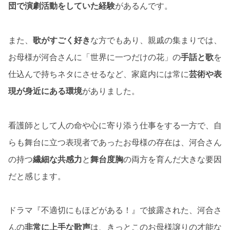
団で演劇活動をしていた経験
があるんです。
また、
歌がすごく好き
な方でもあり、親戚の集まりでは、
お母様が河合さんに「世界に一つだけの花」の
手話と歌
を
仕込んで持ちネタにさせるなど、家庭内には常に
芸術や表
現が身近にある環境
がありました。
看護師として人の命や心に寄り添う仕事をする一方で、自
らも舞台に立つ表現者であったお母様の存在は、河合さん
の持つ
繊細な共感力
と
舞台度胸
の両方を育んだ大きな要因
だと感じます。
ドラマ『不適切にもほどがある！』で披露された、河合さ
んの
非常に上手な歌声
は、きっとこのお母様譲りの才能な