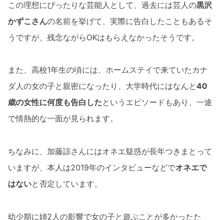
この理想にぴったりな芸能人として、過去には芸人の
黒沢
かずこさん
の名前を挙げて、実際に告白したこともあるそ
うですが、残念ながらOKはもらえなかったそうです。
また、高校1年生の頃には、ホームステイで来ていたカナ
ダ人の女の子と親密になったり、大学時代にはなんと
40
歳の女性に何度も告白した
というエピソードもあり、一途
で情熱的な一面が見られます。
ちなみに、加藤諒さんにはオネエ疑惑が長年つきまとって
いますが、本人は2019年のインタビューなどで
オネエで
はない
と否定しています。
幼少期に姉2人の影響で女の子と遊ぶことが多かったた