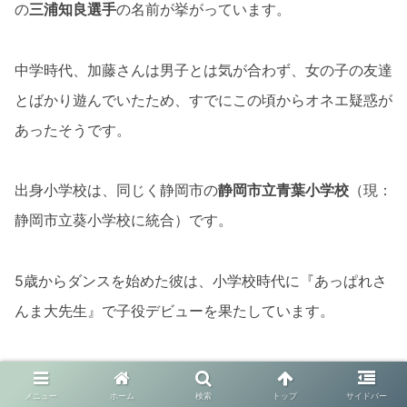
の
三浦知良選手
の名前が挙がっています。
中学時代、加藤さんは男子とは気が合わず、女の子の友達
とばかり遊んでいたため、すでにこの頃からオネエ疑惑が
あったそうです。
出身小学校は、同じく静岡市の
静岡市立青葉小学校
（現：
静岡市立葵小学校に統合）です。
5歳からダンスを始めた彼は、小学校時代に『あっぱれさ
んま大先生』で子役デビューを果たしています。
故郷静岡で培われた豊かな感性と、エンターテイメントへ
メニュー
ホーム
検索
トップ
サイドバー
の情熱が、彼の原点なのです。