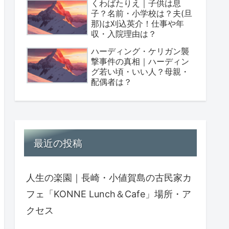
くわばたりえ｜子供は息
子？名前・小学校は？夫(旦
那)は刈込英介！仕事や年
収・入院理由は？
ハーディング・ケリガン襲
撃事件の真相｜ハーディン
グ若い頃・いい人？母親・
配偶者は？
最近の投稿
人生の楽園｜長崎・小値賀島の古民家カ
フェ「KONNE Lunch＆Cafe」場所・ア
クセス