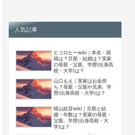
人気記事
ヒコロヒーwiki｜本名・国
籍は？旦那・結婚は？実家
の母親・父親、学歴(出身高
校・大学)は？
山口もえ｜実家はお金持
ち？母親・父親や兄弟、学
歴(出身高校・大学)は？
晴山紋音wiki｜旦那と結
婚・年数は？実家の母親・
父親、学歴(出身高校・大
学)は？