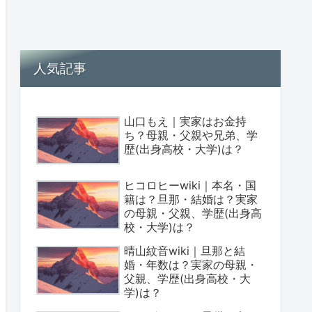
人気記事
山口もえ｜実家はお金持
ち？母親・父親や兄弟、学
歴(出身高校・大学)は？
ヒコロヒーwiki｜本名・国
籍は？旦那・結婚は？実家
の母親・父親、学歴(出身高
校・大学)は？
晴山紋音wiki｜旦那と結
婚・年数は？実家の母親・
父親、学歴(出身高校・大
学)は？