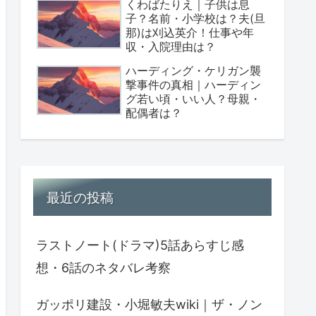
くわばたりえ｜子供は息
子？名前・小学校は？夫(旦
那)は刈込英介！仕事や年
収・入院理由は？
ハーディング・ケリガン襲
撃事件の真相｜ハーディン
グ若い頃・いい人？母親・
配偶者は？
最近の投稿
ラストノート(ドラマ)5話あらすじ感
想・6話のネタバレ考察
ガッポリ建設・小堀敏夫wiki｜ザ・ノン