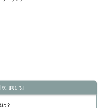
目次
長は？