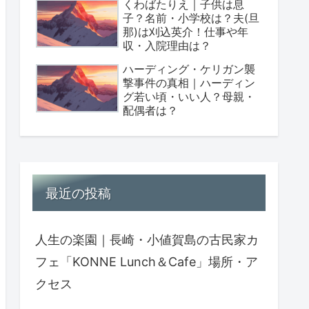
くわばたりえ｜子供は息
子？名前・小学校は？夫(旦
那)は刈込英介！仕事や年
収・入院理由は？
ハーディング・ケリガン襲
撃事件の真相｜ハーディン
グ若い頃・いい人？母親・
配偶者は？
最近の投稿
人生の楽園｜長崎・小値賀島の古民家カ
フェ「KONNE Lunch＆Cafe」場所・ア
クセス