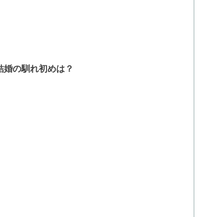
結婚の馴れ初めは？
？