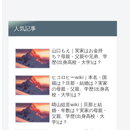
人気記事
山口もえ｜実家はお金持
ち？母親・父親や兄弟、学
歴(出身高校・大学)は？
ヒコロヒーwiki｜本名・国
籍は？旦那・結婚は？実家
の母親・父親、学歴(出身高
校・大学)は？
晴山紋音wiki｜旦那と結
婚・年数は？実家の母親・
父親、学歴(出身高校・大
学)は？