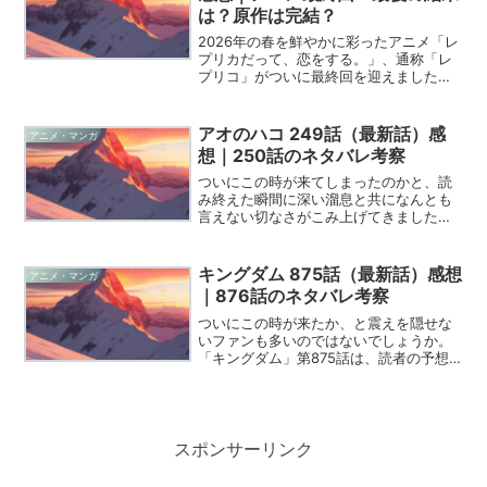
は？原作は完結？
2026年の春を鮮やかに彩ったアニメ「レ
プリカだって、恋をする。」、通称「レ
プリコ」がついに最終回を迎えました
ね。僕自身、毎週の放送が終わるたびに
SNSの反応を追いかけ、考察にふける時
間が何よりの楽しみでした。この作品が
アオのハコ 249話（最新話）感
アニメ・マンガ
残した、夏の日のサイ...
想｜250話のネタバレ考察
ついにこの時が来てしまったのかと、読
み終えた瞬間に深い溜息と共になんとも
言えない切なさがこみ上げてきました。
週刊少年ジャンプで連載が始まったあの
日から、私たちは大喜と千夏先輩の不器
用で真っ直ぐな恋をずっと見守ってきま
キングダム 875話（最新話）感想
アニメ・マンガ
したよね。最新の249話...
｜876話のネタバレ考察
ついにこの時が来たか、と震えを隠せな
いファンも多いのではないでしょうか。
「キングダム」第875話は、読者の予想
を遥かに超えるスピードで物語が加速
し、歴史的な転換点を迎えました。飛信
隊が辿り着いたその場所は、あまりにも
衝撃的で、これまでの長い...
スポンサーリンク