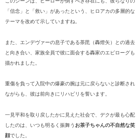
このシーンは、ヒーローが倒すべき存在にも、彼らなりの
「信念」と「救い」があったという、ヒロアカの多層的な
テーマを改めて示していますね。
また、エンデヴァーの息子である荼毘（轟燈矢）との過去
と向き合い、家族全員で彼に面会する轟家のエピローグも
描かれました。
重傷を負って入院中の爆豪の腕は元に戻らないと診断され
ながらも、彼は前向きにリハビリを誓います。
一見平和を取り戻したかに見えた社会で、デクが最も心配
したのは、いつも明るく振舞う
お茶子ちゃんの不自然な笑
顔
でした。