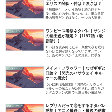
エリスの関係・仲は？強さは？
「無職転生」という物語を読み終えた
後、僕の心の中に残ったのは、単なる冒
険の興奮だけではなく、一つの大家族が
紡いだ深い愛の物語でした。特にシルフ
ィ、ロキシー、エリスという三人のヒロ
インは、主人公ルーデウスの人生を支え
ワンピース考察ネタバレ｜サンジ
アニメ・マンガ
る三つの大きな柱であり、彼...
の覇王色が確定？【1187話（最
新話）】
1187話を読み終えた今、興奮で夜も眠れ
ないほど胸が熱くなっています。つい
に、あのサンジが「王の資質」に手をか
ける瞬間がやってきたんですから。今回
のエピソードは、まさに最終章の転換点
とも呼べる神回でしたよね。特にサンジ
メイス・フラゥワー｜なぜギギと
アニメ・マンガ
推しの皆さんにとっては...
口論？【閃光のハサウェイ キル
ケーの魔女】
ついに劇場版第2部「閃光のハサウェイ
キルケーの魔女」が公開され、僕たちガ
ンダムファンの間でも連日熱い議論が交
わされていますね。第1部では端役かと思
われていたハウンゼンの客室乗務員、メ
イス・フラゥワーが今作では予想外に物
レプリカだって恋をするネタバレ
アニメ・マンガ
語の泥臭い人間ドラマ...
感想｜アニメ最終回・最後の結末