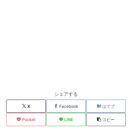
シェアする
X
Facebook
はてブ
Pocket
LINE
コピー