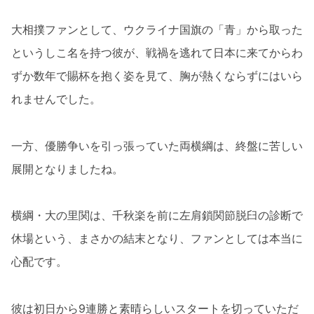
大相撲ファンとして、ウクライナ国旗の「青」から取った
というしこ名を持つ彼が、戦禍を逃れて日本に来てからわ
ずか数年で賜杯を抱く姿を見て、胸が熱くならずにはいら
れませんでした。
一方、優勝争いを引っ張っていた両横綱は、終盤に苦しい
展開となりましたね。
横綱・大の里関は、千秋楽を前に左肩鎖関節脱臼の診断で
休場という、まさかの結末となり、ファンとしては本当に
心配です。
彼は初日から9連勝と素晴らしいスタートを切っていただ