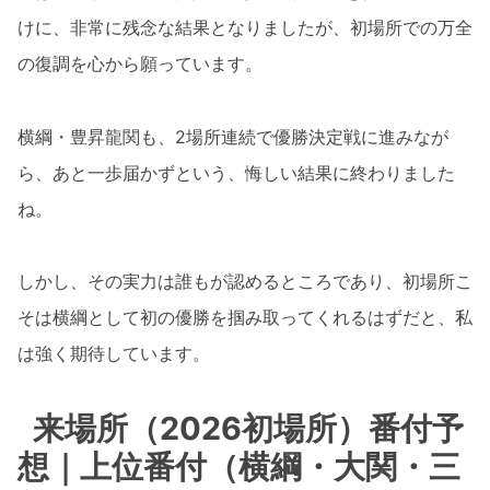
けに、非常に残念な結果となりましたが、初場所での万全
の復調を心から願っています。
横綱・豊昇龍関も、2場所連続で優勝決定戦に進みなが
ら、あと一歩届かずという、悔しい結果に終わりました
ね。
しかし、その実力は誰もが認めるところであり、初場所こ
そは横綱として初の優勝を掴み取ってくれるはずだと、私
は強く期待しています。
来場所（2026初場所）番付予
想｜上位番付（横綱・大関・三