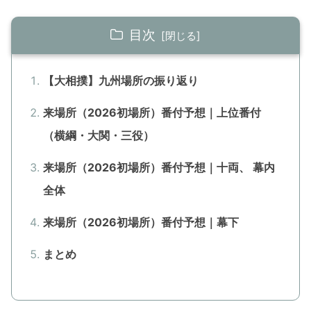
目次
【大相撲】九州場所の振り返り
来場所（2026初場所）番付予想｜上位番付
（横綱・大関・三役）
来場所（2026初場所）番付予想｜十両、 幕内
全体
来場所（2026初場所）番付予想｜幕下
まとめ