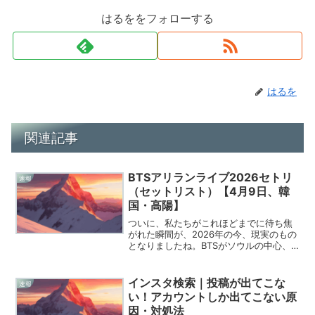
はるををフォローする
はるを
関連記事
BTSアリランライブ2026セトリ
速報
（セットリスト）【4月9日、韓
国・高陽】
ついに、私たちがこれほどまでに待ち焦
がれた瞬間が、2026年の今、現実のもの
となりましたね。BTSがソウルの中心、
光化門広場で繰り広げた「BTS THE
COMEBACK LIVE | ARIRANG」は、世界
中のARMYの心を一つにする、...
インスタ検索｜投稿が出てこな
速報
い！アカウントしか出てこない原
因・対処法