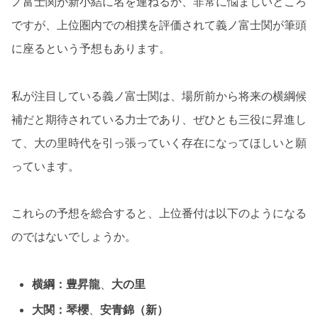
ノ富士関が新小結に名を連ねるか、非常に悩ましいところ
ですが、上位圏内での相撲を評価されて義ノ富士関が筆頭
に座るという予想もあります。
私が注目している義ノ富士関は、場所前から将来の横綱候
補だと期待されている力士であり、ぜひとも三役に昇進し
て、大の里時代を引っ張っていく存在になってほしいと願
っています。
これらの予想を総合すると、上位番付は以下のようになる
のではないでしょうか。
横綱：豊昇龍
、
大の里
大関：琴櫻
、
安青錦（新）