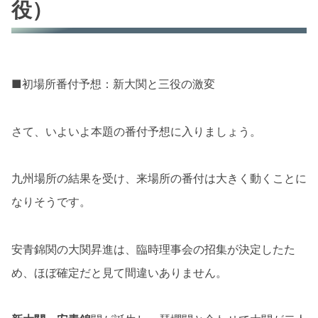
役）
■初場所番付予想：新大関と三役の激変
さて、いよいよ本題の番付予想に入りましょう。
九州場所の結果を受け、来場所の番付は大きく動くことに
なりそうです。
安青錦関の大関昇進は、臨時理事会の招集が決定したた
め、ほぼ確定だと見て間違いありません。