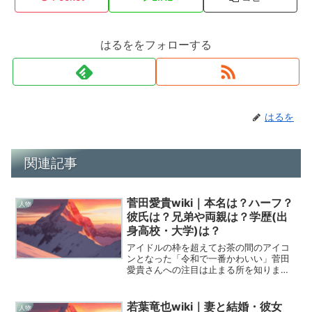
はるををフォローする
はるを
関連記事
菅田愛貴wiki｜本名は？ハーフ？
人物
彼氏は？兄弟や両親は？学歴(出
身高校・大学)は？
アイドルの枠を超えてお茶の間のアイコ
ンとなった「令和で一番かわいい」菅田
愛貴さんへの注目は止まる所を知りませ
ん。彼女の放つ圧倒的な透明感と、見て
いるこちらまで笑顔にしてしまう底抜け
の明るさは、今の芸能界において唯一無
若葉竜也wiki｜妻と結婚・彼女
人物