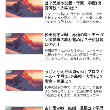
二の輝きを放っていますよ...
は？兄弟や父親・母親、学歴(出
身高校・大学)は？
スクリーン越しに目が合った瞬間、その
射抜くような眼差しと、どこか憂いを帯
びた静かな佇まいに、心を奪われなかっ
た人がいるでしょうか。若葉竜也という
俳優が放つ、抗いようのない「生々し
さ」の正体を知りたくて、私は筆を執り
松田龍平wiki｜再婚の嫁・モーガ
人物
ました。この記事では、単な...
ン茉愛羅の馴れ初めは？子供は娘
ゆのん！
松田龍平さんという役者は、スクリーン
に現れるだけでその場の空気を一変させ
てしまうような、底知れない引力を持っ
た表現者ですよね。彼の佇まいやミステ
リアスな魅力に惹かれて検索した皆さん
のために、今回はネットの断片的な情報
うじとうえだ氏原wiki｜プロフィ
人物
を整理しつつ、Wikip...
ール・学歴(出身高校・大学)は？
実家・両親は？
夜中の静寂の中で、気づけばつい再生ボ
タンを押してしまう不思議な中毒性を持
つ動画があります。画面の向こうで不機
嫌そうに毒づきながらも、どこか放って
おけない人間味を漂わせ、私たちの乾い
た心にじわじわと染み込んでくる「うじ
吉川愛wiki｜結婚・旦那は？学歴
人物