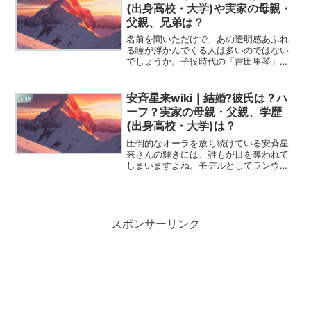
とうえだ」の氏原さん。単...
(出身高校・大学)や実家の母親・
父親、兄弟は？
名前を聞いただけで、あの透明感あふれ
る瞳が浮かんでくる人は多いのではない
でしょうか。子役時代の「吉田里琴」と
しての輝きを知る世代にとっても、現在
の「吉川愛」として唯一無二の存在感を
放つ彼女の歩みは、まるで一篇の映画を
安斉星来wiki｜結婚?彼氏は？ハ
人物
観ているかのようなドラマ...
ーフ？実家の母親・父親、学歴
(出身高校・大学)は？
圧倒的なオーラを放ち続けている安斉星
来さんの輝きには、誰もが目を奪われて
しまいますよね。モデルとしてランウェ
イを歩く凛とした姿も、女優としてスク
リーンの向こう側から見せる繊細な表情
も、彼女を知れば知るほどその魅力の沼
に深くハマってしまいます...
スポンサーリンク