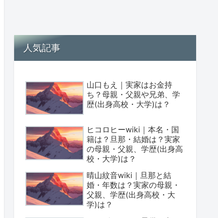
人気記事
山口もえ｜実家はお金持
ち？母親・父親や兄弟、学
歴(出身高校・大学)は？
ヒコロヒーwiki｜本名・国
籍は？旦那・結婚は？実家
の母親・父親、学歴(出身高
校・大学)は？
晴山紋音wiki｜旦那と結
婚・年数は？実家の母親・
父親、学歴(出身高校・大
学)は？