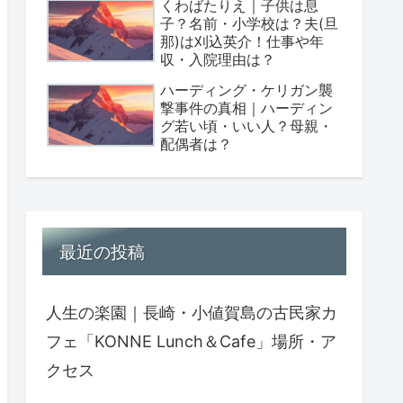
くわばたりえ｜子供は息
子？名前・小学校は？夫(旦
那)は刈込英介！仕事や年
収・入院理由は？
ハーディング・ケリガン襲
撃事件の真相｜ハーディン
グ若い頃・いい人？母親・
配偶者は？
最近の投稿
人生の楽園｜長崎・小値賀島の古民家カ
フェ「KONNE Lunch＆Cafe」場所・ア
クセス