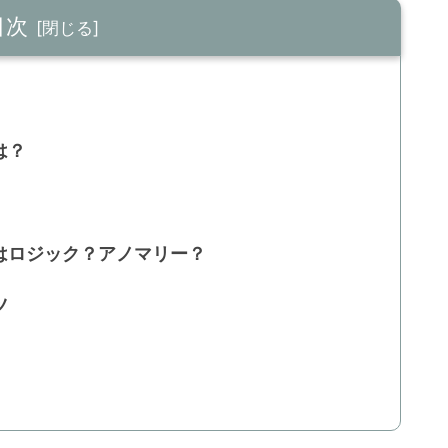
目次
は？
はロジック？アノマリー？
ツ