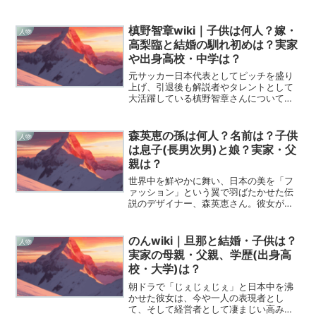
います。彼女の名は菅楓華、その
「Wikipediaに負けないくらい深く」彼女
の魂に迫る物語を、いまから皆さんと一
槙野智章wiki｜子供は何人？嫁・
人物
緒に紐解いていきたい...
高梨臨と結婚の馴れ初めは？実家
や出身高校・中学は？
元サッカー日本代表としてピッチを盛り
上げ、引退後も解説者やタレントとして
大活躍している槙野智章さんについて、
今ネット検索が爆発的に増えているのを
知っていますか？あの独特な明るさと、
どこか憎めないキャラクターの裏側に
森英恵の孫は何人？名前は？子供
人物
は、どんなストイックな努力...
は息子(長男次男)と娘？実家・父
親は？
世界中を鮮やかに舞い、日本の美を「フ
ァッション」という翼で羽ばたかせた伝
説のデザイナー、森英恵さん。彼女がこ
の世を去ってから数年が経ち、生誕100年
という大きな節目を迎えた2026年の今、
改めてその偉大さと、彼女が遺した「森
のんwiki｜旦那と結婚・子供は？
人物
ファミリー」の絆...
実家の母親・父親、学歴(出身高
校・大学)は？
朝ドラで「じぇじぇじぇ」と日本中を沸
かせた彼女は、今や一人の表現者とし
て、そして経営者として凄まじい高みへ