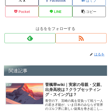
X
Facebook
はてブ
Pocket
LINE
コピー
はるををフォローする
はるを
関連記事
菅楓華wiki｜実家の母親・父親、
人物
出身高校は？クラブセッティン
グ・スイングは？
青空の下、宮崎の風を背負って戦う一人
の若き才能が、いま日本のみならず世界
のゴルフ界に新しい旋風を巻き起こして