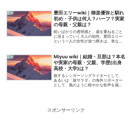
と到達していますね。ネットの情報をあ
ちこち探すのも大変でしょうから、今回
はWikipediaよりも詳しく、彼女のこれま
豊田エリーwiki｜柳楽優弥と馴れ
人物
での軌跡と現在の...
初め・子供は何人？ハーフ？実家
の母親・父親は？
眩いばかりの透明感と、歳を重ねるごと
に深まっていく大人の知性。豊田エリー
という一人の女性が放つ輝きは、単なる
芸能人としてのオーラを越えて、見る者
の心を温かく包み込むような優しさに満
ちています。彼女が歩んできた道のり
Miyuu wiki｜結婚・旦那は？本名
人物
は、決して平坦なだけではな...
や実家の母親・父親、学歴(出身
高校・大学)は？
旅するシンガーソングライターとして、
あるいは「旅サラダ」の海外リポーター
として、風のように軽やかな歌声を届け
てくれるMiyuuさん。彼女が紡ぎ出すメ
ロディには、いつもどこか自由で、それ
でいて繊細な優しさが宿っているように
感じます。そんなMi...
スポンサーリンク