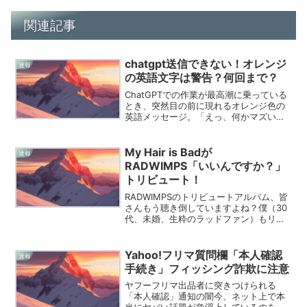
関連記事
chatgpt送信できない！オレンジ
速報
の英語文字は警告？何回まで？
ChatGPTでの作業が最高潮に乗っている
とき、突然目の前に現れるオレンジ色の
英語メッセージ。「えっ、何かマズいこ
とした？」と、思わずタイピングする手
が止まってしまうあの瞬間は本当に心臓
に悪いですよね。特に2026年現在、
My Hair is Badが
速報
ChatGPTは私...
RADWIMPS「いいんですか？」
トリビュート！
RADWIMPSのトリビュートアルバム、皆
さんもう聴き倒していますよね？僕（30
代、未婚、生粋のラッドファン）もリリ
ース日の2025年11月19日から狂ったよう
に聴き続けていますが、特にMy Hair is
Bad（マイヘア）の「いいんです...
Yahoo!フリマ質問欄「本人確認
速報
手続き」フィッシング詐欺に注意
ヤフーフリマ出品者に突きつけられる
「本人確認」通知の闇今、ネット上で本