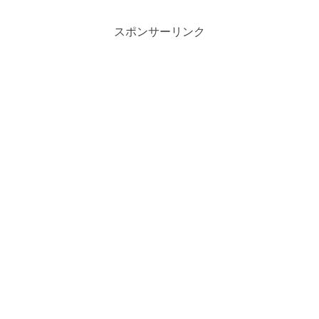
は次期iOS 27に向けた重要な準備が含...
スポンサーリンク