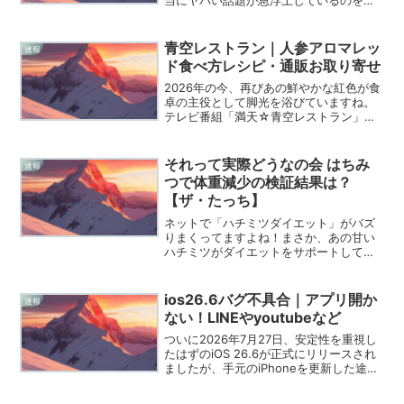
当にヤバい話題が急浮上しているのを知
っていますか？それは、僕らフリマユー
ザーにとって最も身近なプラットフォー
ムの一つ、Yahoo!フリマ（旧PayPayフリ
青空レストラン｜人参アロマレッ
速報
マ）を舞台にし...
ド食べ方レシピ・通販お取り寄せ
2026年の今、再びあの鮮やかな紅色が食
卓の主役として脚光を浴びていますね。
テレビ番組「満天☆青空レストラン」で
渡辺謙さんや滝藤賢一さんがその甘みに
悶絶していたシーンを思い出す方も多い
のではないでしょうか。スーパーで見か
それって実際どうなの会 はちみ
速報
ける普通の人参とは一...
つで体重減少の検証結果は？
【ザ・たっち】
ネットで「ハチミツダイエット」がバズ
りまくってますよね！まさか、あの甘い
ハチミツがダイエットをサポートしてく
れるなんて、僕も最初は信じられません
でした。でも、国民的バラエティ番組
『巷のウワサ大検証！それって実際どう
ios26.6バグ不具合｜アプリ開か
速報
なの会』の年末特別企画で、...
ない！LINEやyoutubeなど
ついに2026年7月27日、安定性を重視し
たはずのiOS 26.6が正式にリリースされ
ましたが、手元のiPhoneを更新した途端
にアプリが動かなくなったという報告が
相次いでいますね。今回のアップデート