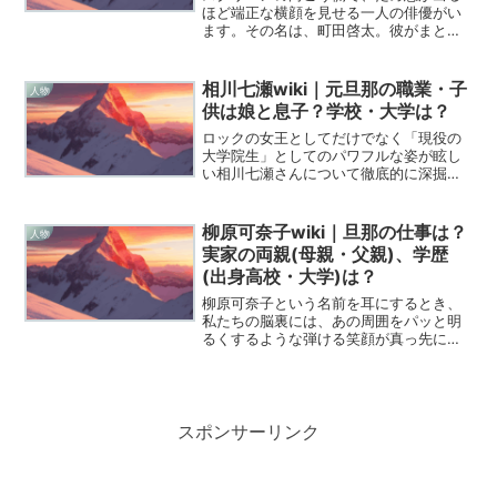
ほど端正な横顔を見せる一人の俳優がい
ます。その名は、町田啓太。彼がまとう
気品や、役柄ごとに憑依させる全く別の
顔に、私たちは何度心を奪われてきたで
しょうか。しかし、彼が放つあの輝き
相川七瀬wiki｜元旦那の職業・子
人物
は、決して偶然や運の良い巡...
供は娘と息子？学校・大学は？
ロックの女王としてだけでなく「現役の
大学院生」としてのパワフルな姿が眩し
い相川七瀬さんについて徹底的に深掘り
していこうと思います。彼女の情熱的な
歩みを知れば、きっと明日からの活力が
心の底から湧いてくるはずですよ。今回
柳原可奈子wiki｜旦那の仕事は？
人物
は、インターネットの海に...
実家の両親(母親・父親)、学歴
(出身高校・大学)は？
柳原可奈子という名前を耳にするとき、
私たちの脳裏には、あの周囲をパッと明
るくするような弾ける笑顔が真っ先に浮
かびます。しかし、2026年という今の時
代に至るまで、彼女が歩んできた道は決
して平坦なものばかりではありませんで
した。その輝きの裏側...
スポンサーリンク