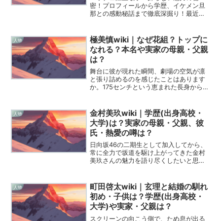
密！プロフィールから学歴、イケメン旦
那との感動秘話まで徹底深掘り！最近、
テレビやSNSで江上敬子さんの話題を目
にすることが増えましたよね。飾らない
笑顔と、トレードマークのチリチリお団
極美慎wiki｜なぜ花組？トップに
人物
子ヘアで、見ているこっち...
なれる？本名や実家の母親・父親
は？
舞台に彼が現れた瞬間、劇場の空気が凛
と張り詰めるのを感じたことはあります
か。175センチという恵まれた長身から繰
り出されるダイナミックな動き、そして
見る者の心を一瞬で射抜くようなあの眩
しい笑顔。極美慎というスターが放つ輝
金村美玖wiki｜学歴(出身高校・
人物
きは、単なるビジュア...
大学)は？実家の母親・父親、彼
氏・熱愛の噂は？
日向坂46の二期生として加入してから、
常に全力で坂道を駆け上がってきた金村
美玖さんの魅力を語り尽くしたいと思い
ます。彼女の基本情報から、誰もが気に
なるプライベートの深い部分まで、
Wikipediaに負けないくらいの情熱と情報
町田啓太wiki｜玄理と結婚の馴れ
人物
量でじっくりと紐...
初め・子供は？学歴(出身高校・
大学)や実家・父親は？
スクリーンの向こう側で、ため息が出る