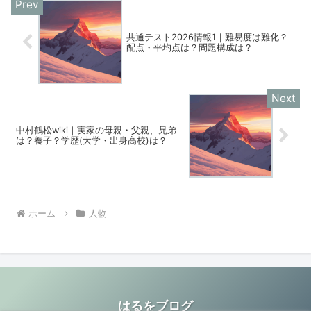
共通テスト2026情報1｜難易度は難化？
配点・平均点は？問題構成は？
中村鶴松wiki｜実家の母親・父親、兄弟
は？養子？学歴(大学・出身高校)は？
ホーム
人物
はるをブログ