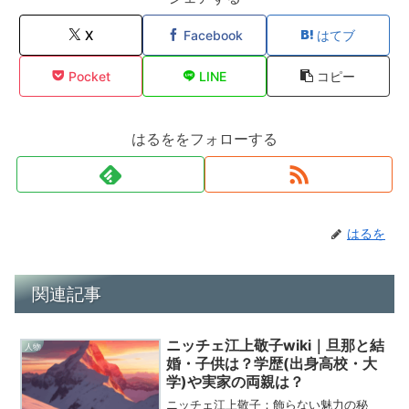
X
Facebook
はてブ
Pocket
LINE
コピー
はるををフォローする
はるを
関連記事
ニッチェ江上敬子wiki｜旦那と結
人物
婚・子供は？学歴(出身高校・大
学)や実家の両親は？
ニッチェ江上敬子：飾らない魅力の秘