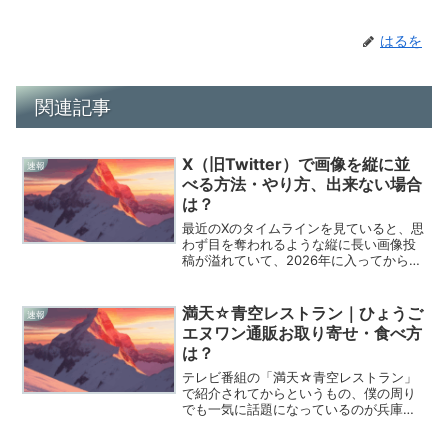
はるを
関連記事
X（旧Twitter）で画像を縦に並
速報
べる方法・やり方、出来ない場合
は？
最近のXのタイムラインを見ていると、思
わず目を奪われるような縦に長い画像投
稿が溢れていて、2026年に入ってからと
いうもの、その勢いは増すばかりですよ
ね。タップした瞬間に画像がスルスルと
縦に繋がって表示されるあの演出は、ま
満天☆青空レストラン｜ひょうご
速報
るで一本の映画を見...
エヌワン通販お取り寄せ・食べ方
は？
テレビ番組の「満天☆青空レストラン」
で紹介されてからというもの、僕の周り
でも一気に話題になっているのが兵庫県
産の「ひょうごエヌワン」です。このネ
ギ、ただの新しい品種だと思って侮って