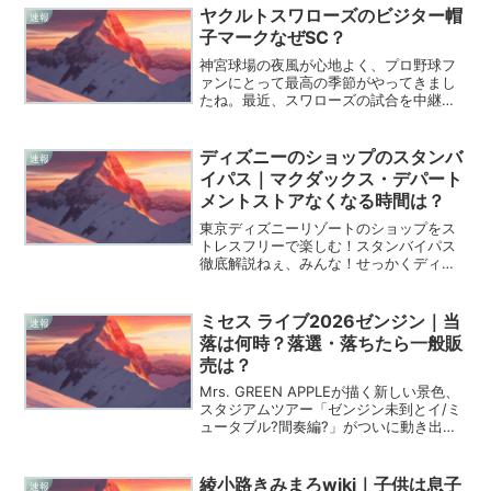
いると、一口食べた瞬間にその固定観念
ヤクルトスワローズのビジター帽
速報
を根底から覆されてしまう...
子マークなぜSC？
神宮球場の夜風が心地よく、プロ野球フ
ァンにとって最高の季節がやってきまし
たね。最近、スワローズの試合を中継や
現地で見ていて、選手の被っている帽子
に「SC」という見慣れない文字を見つけ
て、不思議に思った方も多いのではない
ディズニーのショップのスタンバ
速報
でしょうか。「いつもの...
イパス｜マクダックス・デパート
メントストアなくなる時間は？
東京ディズニーリゾートのショップをス
トレスフリーで楽しむ！スタンバイパス
徹底解説ねぇ、みんな！せっかくディズ
ニーに来たからには、欲しかったグッズ
は絶対にゲットしたいよね！特に新しい
イベントが始まったり、ダッフィー＆フ
ミセス ライブ2026ゼンジン｜当
速報
レンズの新作が出る日なん...
落は何時？落選・落ちたら一般販
売は？
Mrs. GREEN APPLEが描く新しい景色、
スタジアムツアー「ゼンジン未到とイ/ミ
ュータブル?間奏編?」がついに動き出し
ましたね。ファンクラブ先行に申し込ん
だ皆さんは、今まさに心臓の音が外まで
聞こえそうなくらいソワソワしている時
綾小路きみまろwiki｜子供は息子
速報