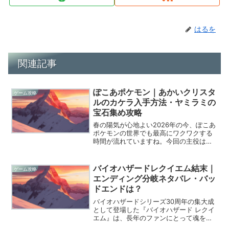
はるを
関連記事
ぽこあポケモン｜あかいクリスタ
ゲーム攻略
ルのカケラ入手方法・ヤミラミの
宝石集め攻略
春の陽気が心地よい2026年の今、ぽこあ
ポケモンの世界でも最高にワクワクする
時間が流れていますね。今回の主役は何
と言っても、あの宝石が大好きなヤミラ
ミたちが中心となる期間限定の特別なイ
ベントです。彼らが血眼になって探して
バイオハザードレクイエム結末｜
ゲーム攻略
いる「あかいクリスタ...
エンディング分岐ネタバレ・バッ
ドエンドは？
バイオハザードシリーズ30周年の集大成
として登場した『バイオハザード レクイ
エム』は、長年のファンにとって魂を揺
さぶるような展開の連続でしたね。特に