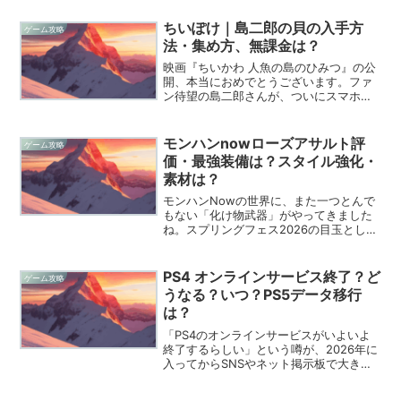
シリーズの顔とも言えるレオン・S・ケネ
ディの生死がプレイヤーの決断に委ねら
ちいぽけ｜島二郎の貝の入手方
ゲーム攻略
れるという事実に、...
法・集め方、無課金は？
映画『ちいかわ 人魚の島のひみつ』の公
開、本当におめでとうございます。ファ
ン待望の島二郎さんが、ついにスマホア
プリ「ちいかわぽけっと」にも登場し
て、界隈はまるでお祭りのような騒ぎに
なっていますね。あのたくましい背中
モンハンnowローズアサルト評
ゲーム攻略
と、カレーや貝汁を振る舞う...
価・最強装備は？スタイル強化・
素材は？
モンハンNowの世界に、また一つとんで
もない「化け物武器」がやってきました
ね。スプリングフェス2026の目玉として
登場した「ローズアサルト」ですが、皆
さんはもう触ってみましたか？一見する
と、赤い薔薇から小人がぶら下がってい
PS4 オンラインサービス終了？ど
ゲーム攻略
るという、なんとも...
うなる？いつ？PS5データ移行
は？
「PS4のオンラインサービスがいよいよ
終了するらしい」という噂が、2026年に
入ってからSNSやネット掲示板で大きな
騒ぎになっていますね。長年愛用してき
た相棒がただの置物になってしまうのか