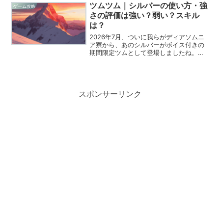
と、不安を感じている方も多いのではな
ツムツム｜シルバーの使い方・強
ゲーム攻略
いでしょうか。結...
さの評価は強い？弱い？スキル
は？
2026年7月、ついに我らがディアソムニ
ア寮から、あのシルバーがボイス付きの
期間限定ツムとして登場しましたね。ツ
イステファンのみならず、攻略に熱を出
す僕らプレイヤーにとっても、この7月は
忘れられない熱い1ヶ月になりそうです。
どこでも寝てしま...
スポンサーリンク