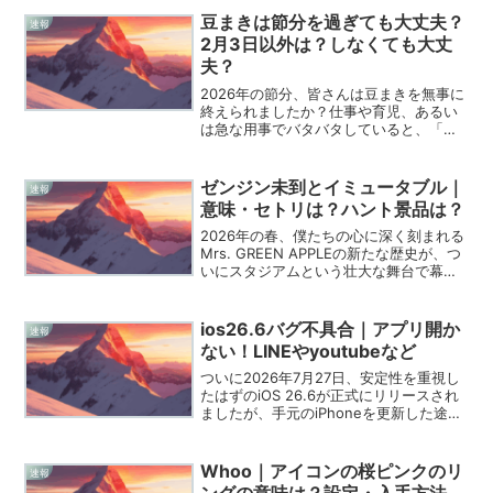
が、その色合いは驚くほどに異なってい
豆まきは節分を過ぎても大丈夫？
速報
ます。僕自身、多くの受...
2月3日以外は？しなくても大丈
夫？
2026年の節分、皆さんは豆まきを無事に
終えられましたか？仕事や育児、あるい
は急な用事でバタバタしていると、「気
づいたら日付が変わっていた！」なんて
こともありますよね。古くから続く大切
な行事だからこそ、タイミングを逃して
ゼンジン未到とイミュータブル｜
速報
しまうと「もう意味が...
意味・セトリは？ハント景品は？
2026年の春、僕たちの心に深く刻まれる
Mrs. GREEN APPLEの新たな歴史が、つ
いにスタジアムという壮大な舞台で幕を
開けました。バンド史上初となるこのス
タジアムツアー「ゼンジン未到とイ/ミュ
ータブル～間奏編～」は、単なるライブ
ios26.6バグ不具合｜アプリ開か
速報
の枠...
ない！LINEやyoutubeなど
ついに2026年7月27日、安定性を重視し
たはずのiOS 26.6が正式にリリースされ
ましたが、手元のiPhoneを更新した途端
にアプリが動かなくなったという報告が
相次いでいますね。今回のアップデート
は次期iOS 27に向けた重要な準備が含...
Whoo｜アイコンの桜ピンクのリ
速報