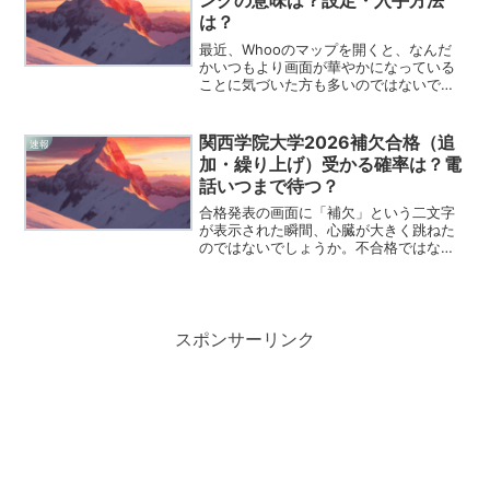
ングの意味は？設定・入手方法
は？
最近、Whooのマップを開くと、なんだ
かいつもより画面が華やかになっている
ことに気づいた方も多いのではないでし
ょうか。友達のアイコンの周りに、ふん
わりと舞い散るような桜色のリングが表
示されていて、春の訪れを感じさせてく
関西学院大学2026補欠合格（追
速報
れる素敵な演出ですよね...
加・繰り上げ）受かる確率は？電
話いつまで待つ？
合格発表の画面に「補欠」という二文字
が表示された瞬間、心臓が大きく跳ねた
のではないでしょうか。不合格ではない
けれど、手放しで喜べる合格でもないと
いう、あの宙ぶらりんな感覚は僕もよく
理解できます。関西学院大学、通称「関
学」を第一志望として戦っ...
スポンサーリンク