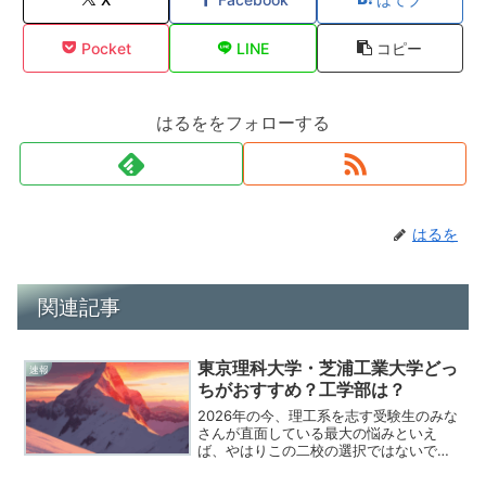
Pocket
LINE
コピー
はるををフォローする
はるを
関連記事
東京理科大学・芝浦工業大学どっ
速報
ちがおすすめ？工学部は？
2026年の今、理工系を志す受験生のみな
さんが直面している最大の悩みといえ
ば、やはりこの二校の選択ではないでし
ょうか。東京理科大学と芝浦工業大学、
どちらも素晴らしい実績を誇る名門です