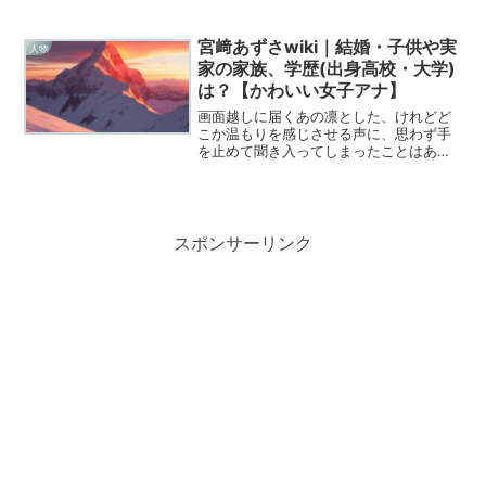
無二のファッションセンスでも私たちを
常に驚かせてくれますよね。今回は、そ
んな彼の知られざる素顔やルーツについ
宮﨑あずさwiki｜結婚・子供や実
人物
て、Wikipedi...
家の家族、学歴(出身高校・大学)
は？【かわいい女子アナ】
画面越しに届くあの凛とした、けれどど
こか温もりを感じさせる声に、思わず手
を止めて聞き入ってしまったことはあり
ませんか。ＮＨＫのアナウンサーとし
て、今や朝の顔、そして音楽番組の華と
して欠かせない存在となった宮﨑あずさ
さん。彼女の歩んできた道の...
スポンサーリンク