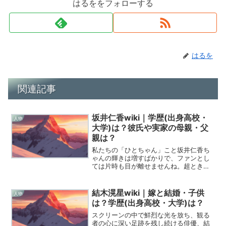
はるををフォローする
はるを
関連記事
坂井仁香wiki｜学歴(出身高校・
人物
大学)は？彼氏や実家の母親・父
親は？
私たちの「ひとちゃん」こと坂井仁香ち
ゃんの輝きは増すばかりで、ファンとし
ては片時も目が離せませんね。超ときめ
き宣伝部のセンターとしてだけでなく、
モデルや女優としても異次元の活躍を見
せる彼女について、もっと深く知りたい
結木滉星wiki｜嫁と結婚・子供
人物
と思っている方も多いはず...
は？学歴(出身高校・大学)は？
スクリーンの中で鮮烈な光を放ち、観る
者の心に深い足跡を残し続ける俳優、結