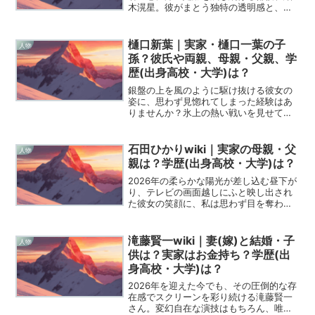
木滉星。彼がまとう独特の透明感と、そ
の奥に秘めた情熱の正体は何なのか、多
くのファンが知りたがっている真実へ一
歩踏み込んでみようと思います。単なる
樋口新葉｜実家・樋口一葉の子
人物
スターの横顔をなぞるので...
孫？彼氏や両親、母親・父親、学
歴(出身高校・大学)は？
銀盤の上を風のように駆け抜ける彼女の
姿に、思わず見惚れてしまった経験はあ
りませんか？氷上の熱い戦いを見せてく
れる樋口新葉選手について、今回は
Wikipediaよりも詳しく、情熱を持ってそ
の魅力の深層に迫ってみたいと思いま
石田ひかりwiki｜実家の母親・父
人物
す。多くのファンを虜...
親は？学歴(出身高校・大学)は？
2026年の柔らかな陽光が差し込む昼下が
り、テレビの画面越しにふと映し出され
た彼女の笑顔に、私は思わず目を奪われ
てしまいました。デビューから40年近く
が経とうとしている今もなお、石田ひか
りさんの周りには、少女のような無垢さ
滝藤賢一wiki｜妻(嫁)と結婚・子
人物
と、包み込むような...
供は？実家はお金持ち？学歴(出
身高校・大学)は？
2026年を迎えた今でも、その圧倒的な存
在感でスクリーンを彩り続ける滝藤賢一
さん。変幻自在な演技はもちろん、唯一