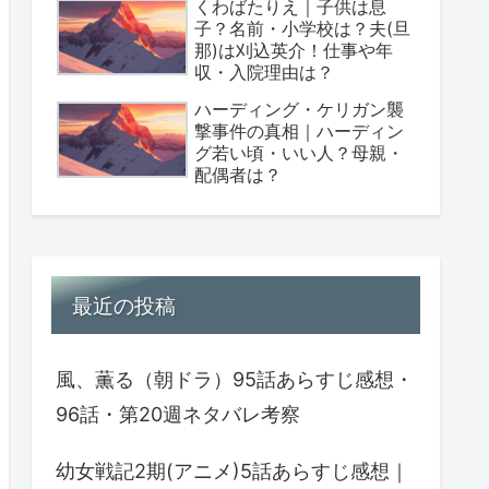
くわばたりえ｜子供は息
子？名前・小学校は？夫(旦
那)は刈込英介！仕事や年
収・入院理由は？
ハーディング・ケリガン襲
撃事件の真相｜ハーディン
グ若い頃・いい人？母親・
配偶者は？
最近の投稿
風、薫る（朝ドラ）95話あらすじ感想・
96話・第20週ネタバレ考察
幼女戦記2期(アニメ)5話あらすじ感想｜