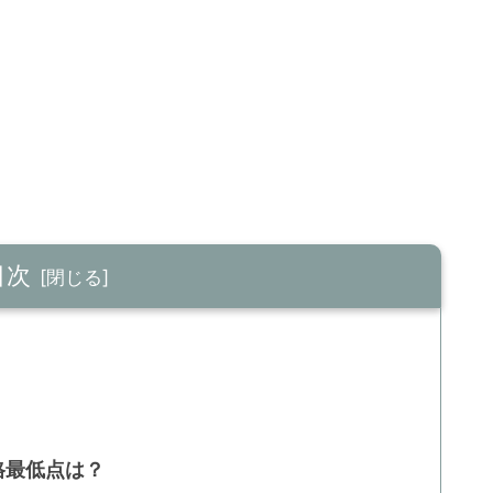
目次
格最低点は？