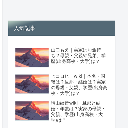
人気記事
山口もえ｜実家はお金持
ち？母親・父親や兄弟、学
歴(出身高校・大学)は？
ヒコロヒーwiki｜本名・国
籍は？旦那・結婚は？実家
の母親・父親、学歴(出身高
校・大学)は？
晴山紋音wiki｜旦那と結
婚・年数は？実家の母親・
父親、学歴(出身高校・大
学)は？