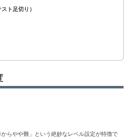
テスト足切り）
度
準からやや難」という絶妙なレベル設定が特徴で