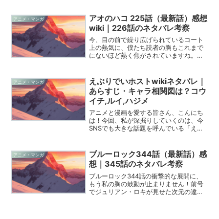
で、それでいて血の通った人間ドラマを
見せつけられると、ブログを書く手にも
アオのハコ 225話（最新話）感想
アニメ・マンガ
自然と力が入ってしま...
wiki｜226話のネタバレ考察
今、目の前で繰り広げられているコート
上の熱気に、僕たち読者の胸もこれまで
にないほど熱く焦がされていますね。週
刊少年ジャンプで連載中の『アオのハ
コ』最新話となる225話は、まさに青春
の真髄を詰め込んだような素晴らしいエ
えぶりでいホストwikiネタバレ｜
アニメ・マンガ
ピソードでした。アオのハ...
あらすじ・キャラ相関図は？コウ
イチ,ルイ,ハジメ
アニメと漫画を愛する皆さん、こんにち
は！今回、私が深掘りしていくのは、今
SNSでも大きな話題を呼んでいる「えぶ
りでいホスト」という作品です。ホスト
クラブが舞台と聞くと、ちょっとディー
プな世界を想像してしまう方もいるかも
ブルーロック344話（最新話）感
アニメ・マンガ
しれませんね。でも、安...
想｜345話のネタバレ考察
ブルーロック344話の衝撃的な展開に、
もう私の胸の鼓動が止まりません！前号
でジュリアン・ロキが見せた次元の違う
ゴールによって、フィールドは絶望と熱
狂が入り混じる混沌とした状況に叩き落
とされましたね。スコアは2-3と逆転を許