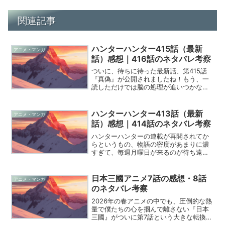
関連記事
ハンターハンター415話（最新
アニメ・マンガ
話）感想｜416話のネタバレ考察
ついに、待ちに待った最新話、第415話
『真偽』が公開されましたね！もう、一
読しただけでは脳の処理が追いつかない
ほど、とてつもない情報量が詰め込まれ
ていて、これこそがハンターハンターだ
と言わんばかりの密度に圧倒されていま
ハンターハンター413話（最新
アニメ・マンガ
す。今回のエピソードは...
話）感想｜414話のネタバレ考察
ハンターハンターの連載が再開されてか
らというもの、物語の密度があまりに濃
すぎて、毎週月曜日が来るのが待ち遠し
くて仕方がありません。今回の第413話
「忠誠」は、これまでの心理戦から一転
して、王位継承戦の根幹を揺るがすよう
日本三國アニメ7話の感想・8話
アニメ・マンガ
な凄まじい情報がこれで...
のネタバレ考察
2026年の春アニメの中でも、圧倒的な熱
量で僕たちの心を掴んで離さない『日本
三國』がついに第7話という大きな転換点
を迎えました。これほどまでにシビア