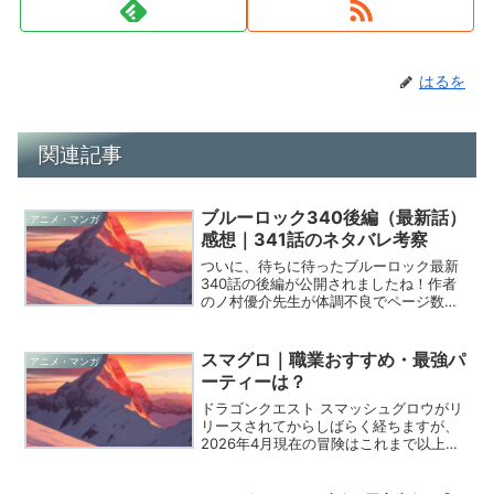
はるを
関連記事
ブルーロック340後編（最新話）
アニメ・マンガ
感想｜341話のネタバレ考察
ついに、待ちに待ったブルーロック最新
340話の後編が公開されましたね！作者
のノ村優介先生が体調不良でページ数が
分割されるという異例の事態でしたが、
その分、一コマ一コマに込められた熱量
が凄まじいことになっています。特に今
スマグロ｜職業おすすめ・最強パ
アニメ・マンガ
回のラストシーン、胸が...
ーティーは？
ドラゴンクエスト スマッシュグロウがリ
リースされてからしばらく経ちますが、
2026年4月現在の冒険はこれまで以上に
熱い盛り上がりを見せていますね。この
新しいローグライトなドラクエの世界で