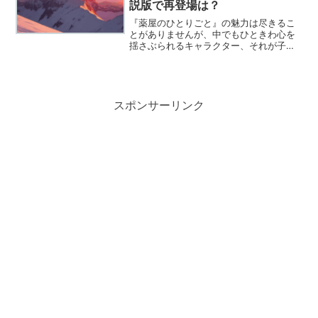
説版で再登場は？
『薬屋のひとりごと』の魅力は尽きるこ
とがありませんが、中でもひときわ心を
揺さぶられるキャラクター、それが子翠
（しすい）ですよね。明るくて虫好き
で、猫猫（まおまお）の数少ない友人の
一人として登場した彼女が、まさかあの
楼蘭妃（ろうらんひ）だった...
スポンサーリンク