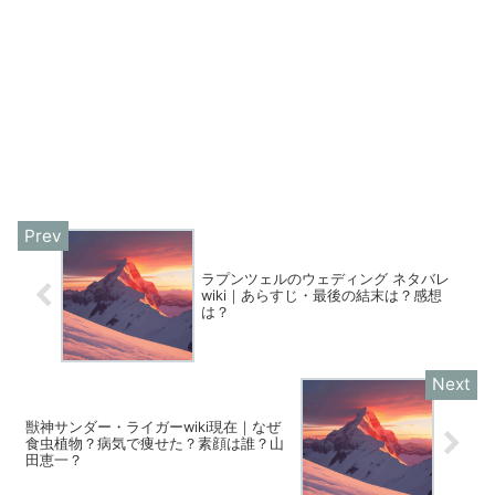
ラプンツェルのウェディング ネタバレ
wiki｜あらすじ・最後の結末は？感想
は？
獣神サンダー・ライガーwiki現在｜なぜ
食虫植物？病気で痩せた？素顔は誰？山
田恵一？