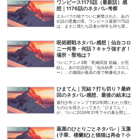
は、どの道を選び、どの仲間と歩むかが
ワンピース1175話（最新話）感
アニメ・マンガ
僕らプレイヤーの運...
想｜1176話のネタバレ考察
エルバフの地でついに解禁された、あの
伝説の悪魔の実。ワンピース最新1175話
は、まさに僕たち読者が何年も待ち望ん
でいた「神話」の目撃者になるような、
凄まじい盛り上がりを見せてくれました
ね。物語は急加速し、謎に包まれていた
呪術廻戦ネタバレ感想｜仙台コロ
アニメ・マンガ
ロキの正体と、世界政...
ニー何巻・何話？キャラ強すぎ！
場所・聖地は？
ついにアニメ3期「死滅回游 前編」が完
結し、あの伝説的な「仙台結界（コロニ
ー）」の激闘が最高の形で映像化されま
したね。2026年現在、SNSや考察サイト
でもこのエピソードの熱量はとどまると
ころを知らず、まさにファンにとっての
ひまてん｜完結？打ち切り？最終
アニメ・マンガ
「デザート」のよ...
回のネタバレ感想、最後の結末は
週刊少年ジャンプで約2年間にわたり僕た
ちの心を揺さぶってきた「ひまてん！」
が、ついに2026年31号でその幕を閉じま
したね。ラブコメ好きとして毎週アンケ
ートを出し続けてきた身としては、この
結末をどう受け止めるべきか、語りたい
薬屋のひとりごとネタバレ｜玉藻
アニメ・マンガ
ことが山ほどあり...
(子翠、楼蘭妃)と猫猫は再会？小