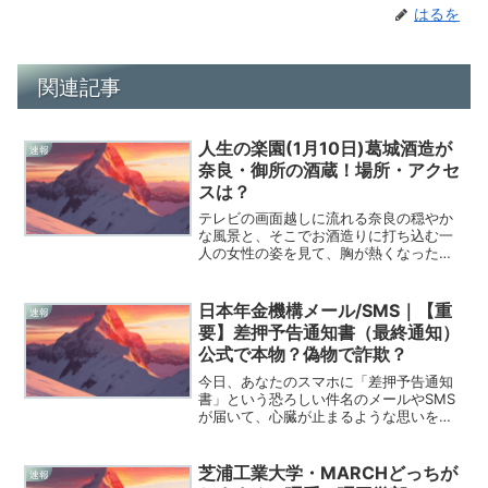
はるを
関連記事
人生の楽園(1月10日)葛城酒造が
速報
奈良・御所の酒蔵！場所・アクセ
スは？
テレビの画面越しに流れる奈良の穏やか
な風景と、そこでお酒造りに打ち込む一
人の女性の姿を見て、胸が熱くなった方
も多いのではないでしょうか。僕自身、
30代という人生の分岐点に立ちながら、
あんな風に「自分の好き」を真っ直ぐに
日本年金機構メール/SMS｜【重
速報
追い求める姿には、言葉...
要】差押予告通知書（最終通知）
公式で本物？偽物で詐欺？
今日、あなたのスマホに「差押予告通知
書」という恐ろしい件名のメールやSMS
が届いて、心臓が止まるような思いをし
ませんでしたか。2026年現在、日本年金
機構を名乗って「24時間以内に支払わな
いと財産を差し押さえる」と脅してくる
芝浦工業大学・MARCHどっちが
速報
不審なメッセージ...