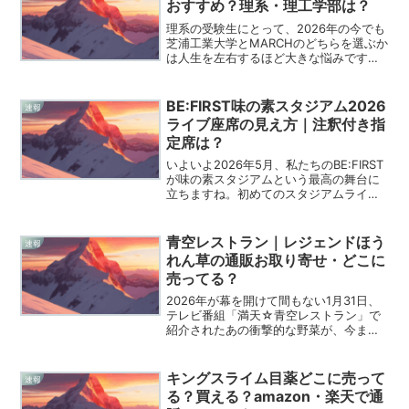
おすすめ？理系・理工学部は？
理系の受験生にとって、2026年の今でも
芝浦工業大学とMARCHのどちらを選ぶか
は人生を左右するほど大きな悩みですよ
ね。どちらも首都圏を代表する難関校で
すし、偏差値も近く、併願する人も非常
に多いのが現実です。僕もこれまで多く
BE:FIRST味の素スタジアム2026
速報
の受験生を見てき...
ライブ座席の見え方｜注釈付き指
定席は？
いよいよ2026年5月、私たちのBE:FIRST
が味の素スタジアムという最高の舞台に
立ちますね。初めてのスタジアムライブ
を目前にして、楽しみな気持ちと同時に
「私の席からはどう見えるの？」と不安
を感じているBESTYの皆さんも多いので
青空レストラン｜レジェンドほう
速報
はないで...
れん草の通販お取り寄せ・どこに
売ってる？
2026年が幕を開けて間もない1月31日、
テレビ番組「満天☆青空レストラン」で
紹介されたあの衝撃的な野菜が、今まさ
にネット上で大きな注目を集めています
ね。福島県郡山市の厳しい冬の寒さと強
風の中で育てられた「レジェンドほうれ
キングスライム目薬どこに売って
速報
ん草」という名前を...
る？買える？amazon・楽天で通