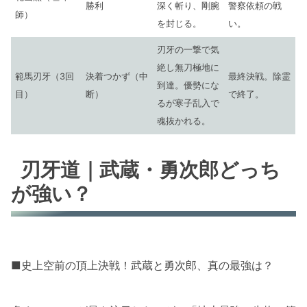
勝利
深く斬り、剛腕
警察依頼の戦
師）
を封じる。
い。
刃牙の一撃で気
絶し無刀極地に
範馬刃牙（3回
決着つかず（中
最終決戦。除霊
到達。優勢にな
目）
断）
で終了。
るが寒子乱入で
魂抜かれる。
刃牙道｜武蔵・勇次郎どっち
が強い？
■史上空前の頂上決戦！武蔵と勇次郎、真の最強は？