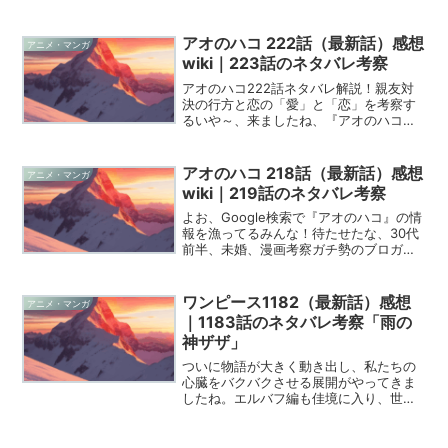
が止まりませんね。独自の圧倒的な映像
美と、ゲームの仕様を徹底的にハックし
ていく知的なカタルシスが、多くのファ
アオのハコ 222話（最新話）感想
アニメ・マンガ
ンの心を掴んで離しま...
wiki｜223話のネタバレ考察
アオのハコ222話ネタバレ解説！親友対
決の行方と恋の「愛」と「恋」を考察す
るいや～、来ましたね、『アオのハコ』
222話！ゾロ目回にふさわしい、濃密な
試合展開と、コートの外で繰り広げられ
る恋愛ドラマの波乱に、毎週胸を熱くし
アオのハコ 218話（最新話）感想
アニメ・マンガ
ている読者としては感...
wiki｜219話のネタバレ考察
よお、Google検索で『アオのハコ』の情
報を漁ってるみんな！待たせたな、30代
前半、未婚、漫画考察ガチ勢のブロガー
として、今週のヤバすぎる展開につい
て、熱量MAXで語らせてもらうぜ。この
漫画が描く青春は、いつだって眩しいだ
ワンピース1182（最新話）感想
アニメ・マンガ
けじゃない、光と...
｜1183話のネタバレ考察「雨の
神ザザ」
ついに物語が大きく動き出し、私たちの
心臓をバクバクさせる展開がやってきま
したね。エルバフ編も佳境に入り、世界
政府の真の支配者イム様とエルバフの王
子ロキの激突という、神話レベルの戦い
が幕を開けました。最新の1182話では、