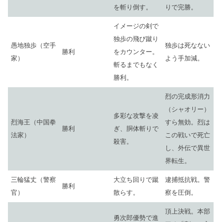
を斬り倒す。
りで完勝。
イメージの剣で
独歩の飛び蹴り
愚地独歩（空手
独歩は死なない
勝利
をカウンター。
家）
よう手加減。
斬るまでもなく
勝利。
烈の完成形消力
（シャオリー）
多彩な攻撃を凌
烈海王（中国拳
すら無効。烈は
勝利
ぎ、胴体斬りで
法家）
この戦いで死亡
殺害。
し、外伝で異世
界転生。
三輪猛丈（警察
大立ち回りで蹴
逮捕抵抗戦。警
勝利
官）
散らす。
察を圧倒。
頂上決戦。本部
勇次郎優勢で進