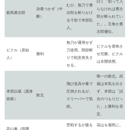
曰く「割って入
むが、無刀で勇
決着つかず（中
らなければ勇次
範馬勇次郎
次郎を斬りかけ
断）
郎が斬られてい
る寸前で本部乱
た」。互角か勇
入。
次郎優位。
無刀が通用せず
ピクルを畏怖さ
ピクル（原始
刀使用。関節斬
勝利
せ完勝。ピクル
人）
りで戦意喪失さ
は全開状態。
せる。
唯一の敗北。武
飛び道具や毒で
蔵は本気を出さ
本部以蔵（護身
圧倒されるが、
ず、本部は「試
敗北
術家）
スリーパーで気
合のつもりだっ
絶。
た」と勝利を否
定。
苦戦するが腹を
花山を瀕死に。
花山薫（喧嘩