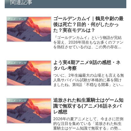
関連記事
ゴールデンカムイ｜鶴見中尉の最
アニメ・マンガ
後は死亡？目的・何がしたかっ
た？実在モデルは？
『ゴールデンカムイ』という物語が完結
を迎え、2026年現在もなお多くのファン
を熱狂させているのは、この男の存在が
あったからこそと言っても過言ではあり
ません。第七師団を率いるカリスマであ
り、読者の心を掴んで離さない鶴見篤四
よう実4期アニメ9話の感想・ネ
アニメ・マンガ
郎中尉について、今の...
タバレ考察
ついに、2年生編最大の山場とも言える無
人島サバイバル試験が本格的に幕を開け
ましたね。第9話「不穏なる開幕」という
タイトルの通り、画面越しにも伝わって
くるあのピリついた空気感に、僕も思わ
ず背筋が伸びる思いでした。これまで積
追放された転生重騎士はゲーム知
アニメ・マンガ
み上げられてきた伏線...
識で無双する(アニメ)6話ネタバ
レ感想
2026年の夏アニメとして、今まさに圧倒
的な注目を集めている「追放された転生
重騎士はゲーム知識で無双する」の勢い