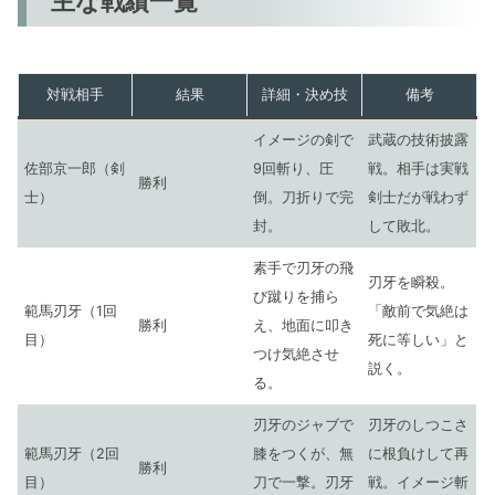
主な戦績一覧
対戦相手
結果
詳細・決め技
備考
イメージの剣で
武蔵の技術披露
佐部京一郎（剣
9回斬り、圧
戦。相手は実戦
勝利
士）
倒。刀折りで完
剣士だが戦わず
封。
して敗北。
素手で刃牙の飛
刃牙を瞬殺。
び蹴りを捕ら
範馬刃牙（1回
「敵前で気絶は
勝利
え、地面に叩き
目）
死に等しい」と
つけ気絶させ
説く。
る。
刃牙のジャブで
刃牙のしつこさ
範馬刃牙（2回
膝をつくが、無
に根負けして再
勝利
目）
刀で一撃。刃牙
戦。イメージ斬