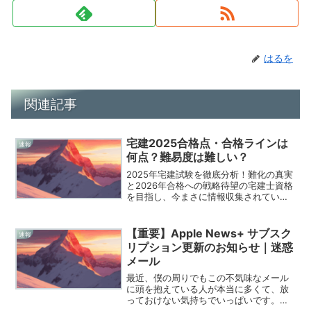
はるを
関連記事
宅建2025合格点・合格ラインは
速報
何点？難易度は難しい？
2025年宅建試験を徹底分析！難化の真実
と2026年合格への戦略待望の宅建士資格
を目指し、今まさに情報収集されている
皆さん、こんにちは。不動産取引のプロ
フェッショナルとなる第一歩を踏み出そ
うと決意されたこと、心から尊敬しま
【重要】Apple News+ サブスク
速報
す。特に2025年...
リプション更新のお知らせ｜迷惑
メール
最近、僕の周りでもこの不気味なメール
に頭を抱えている人が本当に多くて、放
っておけない気持ちでいっぱいです。件
名に「【重要】Apple News+ サブスク