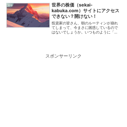
という悲鳴のような投稿が相次いでいる
世界の株価（sekai-
速報
のを目の当た...
kabuka.com）サイトにアクセス
できない？開けない！
投資家の皆さん、朝のルーティンが崩れ
てしまって、今まさに困惑しているので
はないでしょうか。いつものように「世
界の株価」を開こうとしたら、真っ白な
画面やエラーメッセージに阻まれるあの
感覚、本当にもどかしいですよね。2026
年に入り、半導体株の...
スポンサーリンク