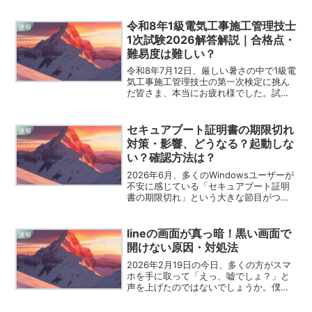
リプション更新のお知らせ」なんて書か
れていたら、誰だって心臓が跳ね上がっ
令和8年1級電気工事施工管理技士
速報
てしまいますよ...
1次試験2026解答解説｜合格点・
難易度は難しい？
令和8年7月12日、厳しい暑さの中で1級電
気工事施工管理技士の第一次検定に挑ん
だ皆さま、本当にお疲れ様でした。試験
を終えた今の率直な気持ちは、安堵感と
不安が入り混じった複雑なものではない
でしょうか。私自身も数々の資格に挑戦
セキュアブート証明書の期限切れ
速報
してきた身として、...
対策・影響、どうなる？起動しな
い？確認方法は？
2026年6月、多くのWindowsユーザーが
不安に感じている「セキュアブート証明
書の期限切れ」という大きな節目がつい
にやってきました。SNSやニュースサイ
トで「パソコンが起動しなくなる」とい
う極端な見出しを目にして、冷や汗をか
lineの画面が真っ暗！黒い画面で
速報
いた方も少な...
開けない原因・対処法
2026年2月19日の今日、多くの方がスマ
ホを手に取って「えっ、嘘でしょ？」と
声を上げたのではないでしょうか。僕も
朝からSNSをチェックしていて、LINEが
突然ブラックアウトして開けなくなった