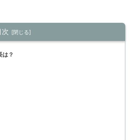
目次
長は？