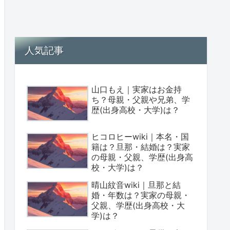
人気記事
山口もえ｜実家はお金持
ち？母親・父親や兄弟、学
歴(出身高校・大学)は？
ヒコロヒーwiki｜本名・国
籍は？旦那・結婚は？実家
の母親・父親、学歴(出身高
校・大学)は？
晴山紋音wiki｜旦那と結
婚・年数は？実家の母親・
父親、学歴(出身高校・大
学)は？