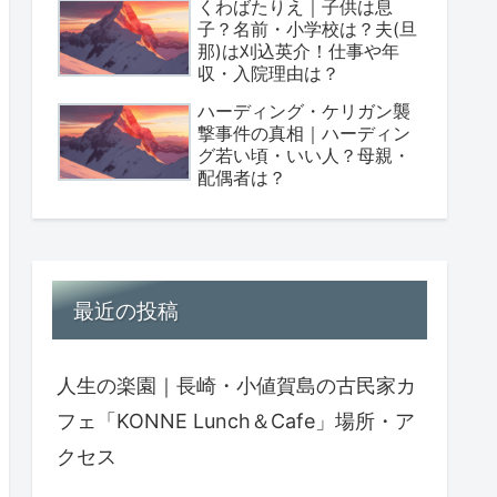
くわばたりえ｜子供は息
子？名前・小学校は？夫(旦
那)は刈込英介！仕事や年
収・入院理由は？
ハーディング・ケリガン襲
撃事件の真相｜ハーディン
グ若い頃・いい人？母親・
配偶者は？
最近の投稿
人生の楽園｜長崎・小値賀島の古民家カ
フェ「KONNE Lunch＆Cafe」場所・ア
クセス