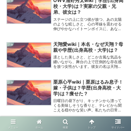
OWV浦野秀太wiki｜学歴(出身高
人物
見守り、慈しみ、時に熱い...
校・大学)は？実家の父親・兄
弟、彼女は？
ステージの上に立つ彼が放つ、あの太陽
のような眩しさと、心の琴線を震わせる
伸びやかなハイトーンボイスに、あなた
はもう気付いているはずです。ダンス＆
ボーカルグループ「OWV」のメインボー
カルとして、そしてお茶の間を笑顔にす
天翔愛wiki｜本名・なぜ天翔？母
人物
る愛すべきキャラクター...
親や学歴(出身高校・大学)は？
凛とした美しさと、どこか古風な気品を
纏いながら、舞台の上で圧倒的な存在感
を放つ女性がいます。彼女の名は天翔
愛、あの「初代仮面ライダー」として伝
説を築いた藤岡弘、氏の愛娘であり、い
まや次世代のミュージカル界を背負って
栗原心平wiki｜栗原はるみ息子！
人物
立つ表現者として、その魂を...
嫁・子供は？学歴(出身高校・大
学)は？痩せた？
日曜日の昼下がり、キッチンから漂って
くる美味しそうな香りと、テレビから聞
こえる穏やかな笑い声。私たちの日常に
そっと寄り添い、温かな「食」の風景を
描き続けてくれる料理家、栗原心平さ
ん。彼の作り出すレシピは、単なる空腹
杉田雷麟wiki｜旦那と結婚・子供
人物
メニュー
ホーム
検索
トップ
サイドバー
を満たすための手順ではなく...