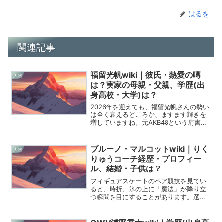
はるを
関連記事
福留光帆wiki｜彼氏・熱愛の噂
人物
は？実家の母親・父親、学歴(出
身高校・大学)は？
2026年を迎えても、福留光帆さんの勢い
は全く衰えるどころか、ますます輝きを
増していますね。元AKB48という肩書き
を良い意味で裏切り続ける彼女の活躍
に、僕たちファンは毎日ワクワクさせら
れっぱなしです。今回は、今ネットで彼
ブルーノ・マルコットwiki｜りく
人物
女を検索している皆...
りゅうコーチ経歴・プロフィー
ル、結婚・子供は？
フィギュアスケートのペア競技を見てい
ると、時折、氷の上に「魔法」が降り立
つ瞬間を目にすることがあります。選手
たちの指先が触れ合い、視線が交差する
その刹那に宿る、言葉を超えた強い絆。
その奇跡のような輝きをリンクの傍らで