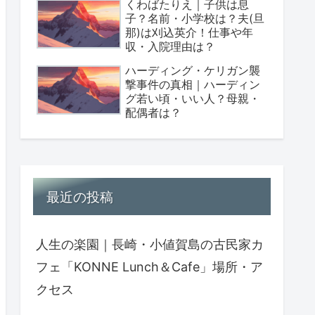
くわばたりえ｜子供は息
子？名前・小学校は？夫(旦
那)は刈込英介！仕事や年
収・入院理由は？
ハーディング・ケリガン襲
撃事件の真相｜ハーディン
グ若い頃・いい人？母親・
配偶者は？
最近の投稿
人生の楽園｜長崎・小値賀島の古民家カ
フェ「KONNE Lunch＆Cafe」場所・ア
クセス