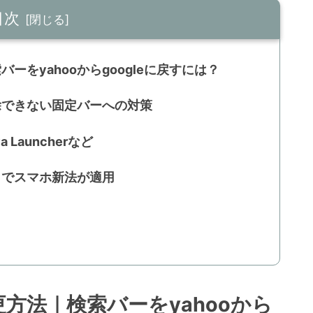
目次
バーをyahooからgoogleに戻すには？
削除できない固定バーへの対策
 Launcherなど
ートでスマホ新法が適用
変更方法｜検索バーをyahooから