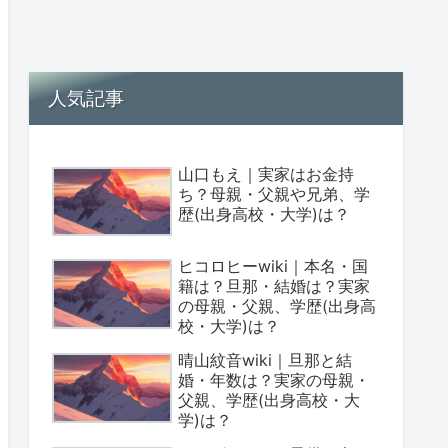
人気記事
山口もえ｜実家はお金持
ち？母親・父親や兄弟、学
歴(出身高校・大学)は？
ヒコロヒーwiki｜本名・国
籍は？旦那・結婚は？実家
の母親・父親、学歴(出身高
校・大学)は？
晴山紋音wiki｜旦那と結
婚・年数は？実家の母親・
父親、学歴(出身高校・大
学)は？