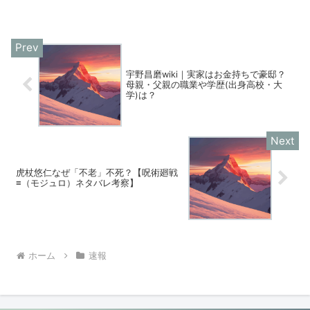
宇野昌磨wiki｜実家はお金持ちで豪邸？
母親・父親の職業や学歴(出身高校・大
学)は？
虎杖悠仁なぜ「不老」不死？【呪術廻戦
≡（モジュロ）ネタバレ考察】
ホーム
速報