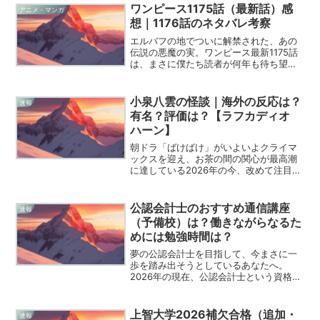
ワンピース1175話（最新話）感
アニメ・マンガ
想｜1176話のネタバレ考察
エルバフの地でついに解禁された、あの
伝説の悪魔の実。ワンピース最新1175話
は、まさに僕たち読者が何年も待ち望ん
でいた「神話」の目撃者になるような、
凄まじい盛り上がりを見せてくれました
ね。物語は急加速し、謎に包まれていた
小泉八雲の怪談｜海外の反応は？
速報
ロキの正体と、世界政...
有名？評価は？【ラフカディオ
ハーン】
朝ドラ「ばけばけ」がいよいよクライマ
ックスを迎え、お茶の間の関心が最高潮
に達している2026年の今、改めて注目さ
れているのが小泉八雲の不朽の名作「怪
談」ですよね。ドラマの中でヘブンさん
とトキさんが二人三脚で作り上げたあの
公認会計士のおすすめ通信講座
速報
一冊が、実際にどのよ...
（予備校）は？働きながらなるた
めには勉強時間は？
夢の公認会計士を目指して、今まさに一
歩を踏み出そうとしているあなたへ。
2026年の現在、公認会計士という資格の
価値はかつてないほど高まっており、キ
ャリアの安定や高収入を求める多くの仲
間がこの過酷なレースに挑んでいます。
上智大学2026補欠合格（追加・
速報