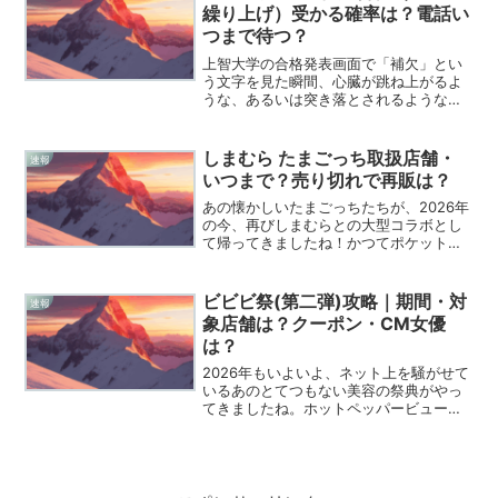
正直に言って、この道は...
繰り上げ）受かる確率は？電話い
つまで待つ？
上智大学の合格発表画面で「補欠」とい
う文字を見た瞬間、心臓が跳ね上がるよ
うな、あるいは突き落とされるような、
なんとも言えない複雑な気持ちになりま
すよね。合格でもなければ不合格でもな
い、この宙ぶらりんな状態は、受験生に
しまむら たまごっち取扱店舗・
速報
とってもそのご家族にとっ...
いつまで？売り切れで再販は？
あの懐かしいたまごっちたちが、2026年
の今、再びしまむらとの大型コラボとし
て帰ってきましたね！かつてポケットの
中で必死にお世話をしたあの興奮を、今
度は身近なファッションやインテリアと
して楽しめるなんて、ファンにとっては
ビビビ祭(第二弾)攻略｜期間・対
速報
たまらないニュースで...
象店舗は？クーポン・CM女優
は？
2026年もいよいよ、ネット上を騒がせて
いるあのとてつもない美容の祭典がやっ
てきましたね。ホットペッパービューテ
ィーが仕掛ける「ビビビ祭」ですが、こ
れ、ポイ活に励む僕らにとってはまさに
バグレベルの還元イベントなんです。美
容室代の半分がポイン...