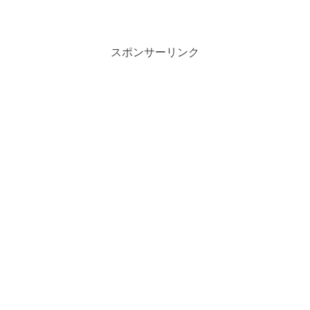
ね。しかも、代わりに差し出されたのが
聞き慣れない「Flash-Lite」という名前
のモデルだとしたら、首を傾げたくなる
のも無理...
スポンサーリンク