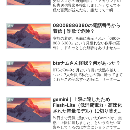
突然スマホの通知画面に「アカウントの
広告送信異常を検出しました」なんて不
穏な言葉が並んだら、誰だって一瞬、心
臓が止まるような思いをしますよね。そ
れも「1営業日以内に制限がかかる」なん
て具体的なタイムリミットまで突きつけ
08008886380の電話番号から
速報
られたら、焦ってリンク...
着信｜詐欺で危険？
突然の着信、画面に表示された「0800-
888-6380」という見慣れない数字の羅
列に、ドキッとした経験はありません
か？最近は知らない番号からの電話が増
えていて、出るべきか無視すべきか迷う
時間は本当にストレスですよね。2026年
btsナムさん怪我？何があった？
速報
現在、この「...
BTSが3年9ヶ月という長い沈黙を破り、
ついに7人全員で私たちの前に帰ってきて
くれたこの記念すべき時に、リーダーで
あるナムさんの怪我というニュースは、
多くのファンの心を揺さぶったはずで
す。何よりも、彼自身がどれほどの熱量
を持ってこのカムバッ...
gemini｜上限に達したため
速報
Flash-Lite（低消費電力・高速化
された軽量モデル）に切り替えま
す
昨日まで元気に動いていたGeminiが、突
然「上限に達しました」という冷たい宣
告をしてくるのは本当にショックですよ