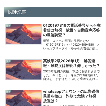
関連記事
0120197319の電話番号から不在
速報
着信は無視・放置？自動音声応答
の世論調査？
最近、スマホの画面に見慣れない
「0120197319」や「0120-409-580」と
いったフリーダイヤルからの着信が残っ
ていて、不安な気持ちで検索された方も
多いのではないでしょうか。2026年にな
った今でも、私たちの平穏な時間を邪魔
英検準2級2026年1月｜解答速
速報
するよ...
報・難易度は難化？難しかった？
2026年最初の英検、本当にお疲れさまで
した。今日という日を全力で駆け抜けた
自分を、まずはたっぷりと褒めてあげて
くださいね。試験が終わった直後の、あ
の独特の解放感と「あそこはどうだった
かな」という小さな不安が混ざり合う気
whatsappアカウントの広告送信
速報
持ち、私にも痛いほど...
異常を検出｜詐欺で危険？無視・
放置は？