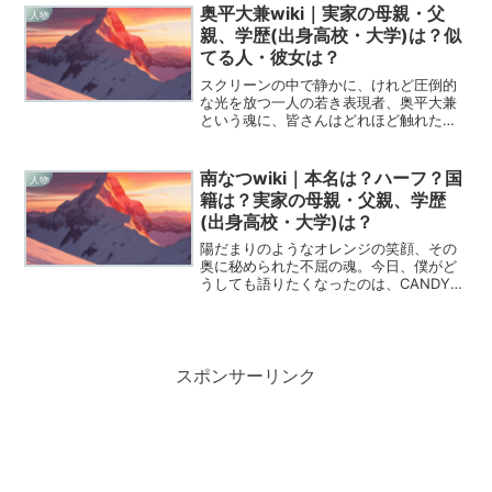
来を、Wikipediaに負けないくらい深く、
奥平大兼wiki｜実家の母親・父
人物
そして愛を込め...
親、学歴(出身高校・大学)は？似
てる人・彼女は？
スクリーンの中で静かに、けれど圧倒的
な光を放つ一人の若き表現者、奥平大兼
という魂に、皆さんはどれほど触れたこ
とがあるでしょうか。デビューから数年
が経った2026年の今、彼は単なる若手実
力派という枠を超え、私たちの心に深く
南なつwiki｜本名は？ハーフ？国
人物
根ざす唯一無二の俳優...
籍は？実家の母親・父親、学歴
(出身高校・大学)は？
陽だまりのようなオレンジの笑顔、その
奥に秘められた不屈の魂。今日、僕がど
うしても語りたくなったのは、CANDY
TUNEの南なつさん、愛称「なったん」
のことです。彼女の歩んできた道を知れ
ば知るほど、僕たちの心には温かな勇気
が灯ります。今回は...
スポンサーリンク