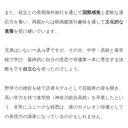
また、祖父との長期海外旅行を通じて
国際感覚
と柔軟な適
応力を養い、両親からは映画鑑賞や趣味を通じて
文化的な
素養
を受け継いでいます。
兄弟はいない
一人っ子
ですが、その分、中学・高校と進学
校で学び、最終的に自分の意思で俳優業一本に専念する決
断を下す
自立心
を培ったのでしょう。
野球での挫折を経て読者モデルとして芸能界の扉を開き、
高い学力を持つ進学校（神奈川総合高校）を卒業したとい
う、非常にユニークな経歴は、彼のカメレオン俳優として
の表現力の源泉になっているのかもしれません。