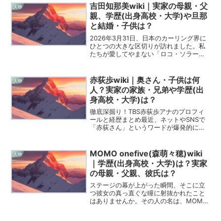
涙と歓喜の瞬間から、彼の物語は新たな
吉田知那美wiki｜実家の母親・父
人物
章へと突入しま...
親、学歴(出身高校・大学)や旦那
と結婚・子供は？
2026年3月31日、日本のカーリング界に
ひとつの大きな区切りが訪れました。私
たちが愛してやまない「ロコ・ソラー
レ」から、太陽のような笑顔でチームを
照らし続けてきた吉田知那美選手が脱退
するという衝撃的なニュースが飛び込ん
赤荻歩wiki｜奥さん・子供は何
人物
できたのです。彼女が...
人？実家の家族・兄弟や学歴(出
身高校・大学)は？
徹底深掘り！TBS赤荻歩アナのプロフィ
ールと経歴まとめ最近、ネットやSNSで
「赤荻さん」というワードが爆発的に注
目されているの、気づいていますか？そ
う、TBSの赤荻歩（あかおぎ あゆみ）ア
ナウンサーのこと！朝の顔として活躍し
MOMO onefive(森萌々穂)wiki
人物
つつ、バラエティ...
｜学歴(出身高校・大学)は？実家
の母親・父親、彼氏は？
ステージの幕が上がった瞬間、そこに立
つ彼女の真っ直ぐな瞳に射抜かれたこと
はありませんか。その人の名は、MOMO
こと森萌々穂さん。彼女が歩んできた
道、そしてこれから描こうとしている未