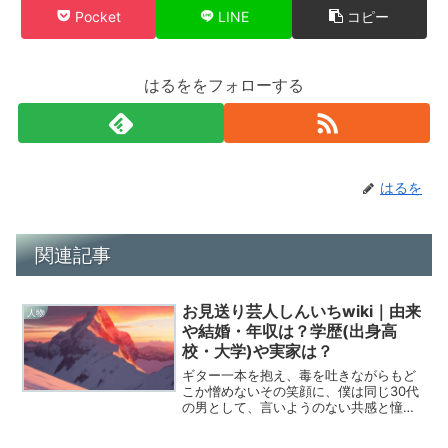
Pocket
LINE
コピー
はるををフォローする
はるを
関連記事
お見送り芸人しんいちwiki｜由来
人物
や結婚・年収は？学歴(出身高
校・大学)や実家は？
ギター一本を抱え、毒を吐きながらもど
こか憎めないその笑顔に、僕は同じ30代
の男として、言いようのない共感と憧れ
を抱かずにはいられません。2022年のR-
1グランプリで見せた、あの震えるような