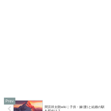
間宮祥太朗wiki｜子供・嫁(妻)と結婚の馴
れ初めは？