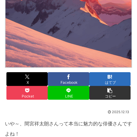
X
Facebook
はてブ
Pocket
LINE
コピー
2025.12.13
いや～、間宮祥太朗さんって本当に魅力的な俳優さんです
よね！