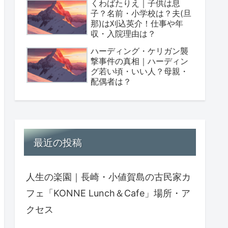
くわばたりえ｜子供は息
子？名前・小学校は？夫(旦
那)は刈込英介！仕事や年
収・入院理由は？
ハーディング・ケリガン襲
撃事件の真相｜ハーディン
グ若い頃・いい人？母親・
配偶者は？
最近の投稿
人生の楽園｜長崎・小値賀島の古民家カ
フェ「KONNE Lunch＆Cafe」場所・ア
クセス