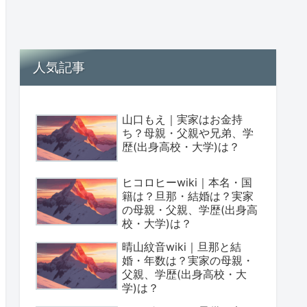
人気記事
山口もえ｜実家はお金持
ち？母親・父親や兄弟、学
歴(出身高校・大学)は？
ヒコロヒーwiki｜本名・国
籍は？旦那・結婚は？実家
の母親・父親、学歴(出身高
校・大学)は？
晴山紋音wiki｜旦那と結
婚・年数は？実家の母親・
父親、学歴(出身高校・大
学)は？