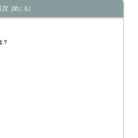
目次
は？