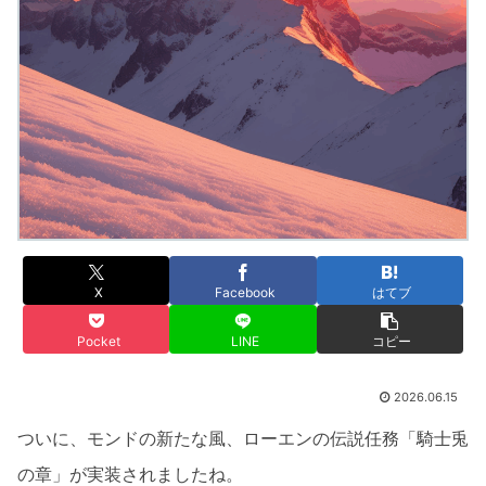
X
Facebook
はてブ
Pocket
LINE
コピー
2026.06.15
ついに、モンドの新たな風、ローエンの伝説任務「騎士兎
の章」が実装されましたね。