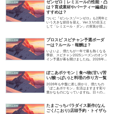
でオトモンと並び立つかが勝敗を分ける
ゼンゼロ｜レミエールの性能・凸
ゲーム攻略
本当に熱い仕上がり...
は？育成素材やパーティー編成お
すすめは？
ついに『ゼンレスゾーンゼロ』も2周年と
いう大きな節目を迎え、Ver.3.1の目玉と
して「レミエール・ダン」の実装が目前
に迫り、プロキシの皆さんの間でも期待
が最高潮に達していますね。彼女はシー
ズン2の終盤から物語の鍵を握るミステリ
プロスピ スピチャン予選ボーダ
ゲーム攻略
アスな女性と...
ーは？ルール・報酬は？
いよいよ、僕たちが一年で最も熱くなる
季節、スピチャン2025シーズンのオンラ
イン予選が幕を開けましたね。2026年1
月11日から始まったこの戦いも中盤に差
し掛かり、深夜までスマホを握りしめて
指先の感覚がなくなるほど没頭している
ぽこあポケモン｜食べ物(甘い/苦
ゲーム攻略
方も多いのでは...
い/酸っぱい)と料理の作り方一覧
2026年も中盤に差し掛かり、僕たちの
「ぽこあポケモン」生活はますます彩り
豊かなものになっていますね。日々の探
索や街づくりに欠かせないのが、ポケモ
ンたちと一緒に楽しむ「食べ物」の存在
です。特に特定の味を求めるポケモンた
たまごっちパラダイス新作(なん
ゲーム攻略
ちのリクエストに応える...
ごく/こおり)店頭予約・トイザら