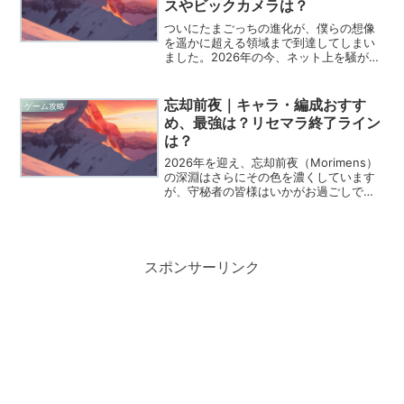
スやビックカメラは？
ついにたまごっちの進化が、僕らの想像
を遥かに超える領域まで到達してしまい
ました。2026年の今、ネット上を騒がせ
ている「たまごっちパラダイス」の新作
について、皆さんはもうチェックしまし
たか？かつてのブームを知る世代として
忘却前夜｜キャラ・編成おすす
ゲーム攻略
は、あの小さな画面の...
め、最強は？リセマラ終了ライン
は？
2026年を迎え、忘却前夜（Morimens）
の深淵はさらにその色を濃くしています
が、守秘者の皆様はいかがお過ごしでし
ょうか。このクトゥルフ神話をモチーフ
にした美しくも残酷な世界では、戦略の
一歩が文字通り生死を分けます。総テキ
スト量80万字...
スポンサーリンク