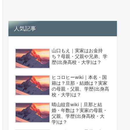
人気記事
山口もえ｜実家はお金持
ち？母親・父親や兄弟、学
歴(出身高校・大学)は？
ヒコロヒーwiki｜本名・国
籍は？旦那・結婚は？実家
の母親・父親、学歴(出身高
校・大学)は？
晴山紋音wiki｜旦那と結
婚・年数は？実家の母親・
父親、学歴(出身高校・大
学)は？