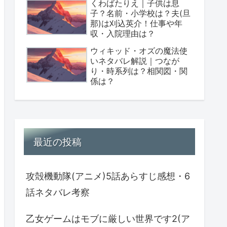
くわばたりえ｜子供は息
子？名前・小学校は？夫(旦
那)は刈込英介！仕事や年
収・入院理由は？
ウィキッド・オズの魔法使
いネタバレ解説｜つなが
り・時系列は？相関図・関
係は？
最近の投稿
攻殻機動隊(アニメ)5話あらすじ感想・6
話ネタバレ考察
乙女ゲームはモブに厳しい世界です2(ア