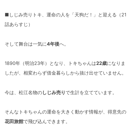
■しじみ売りトキ、運命の人を「天狗だ！」と迎える（21
話あらすじ）
そして舞台は一気に
4年後
へ。
1890年（明治23年）となり、トキちゃんは
22歳
になりま
したが、相変わらず借金暮らしから抜け出せていません。
今は、松江名物の
しじみ売り
で生計を立てています。
そんなトキちゃんの運命を大きく動かす情報が、得意先の
花田旅館
で飛び込んできます。