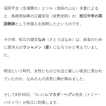
花田平太（生瀬勝久）とツル（池谷のぶえ）夫妻による
と、島根県知事の江藤安宗（佐野史郎）が、
松江中学の英
語教師
として外国人を招聘したというのです。
その頃、松江の遊女
なみ
（さとうほなみ）は、給金のため
に西洋人の
ラシャメン（妾）
になろうかと考えていまし
た。
明治という時代、女性たちがどれほど厳しい状況に置かれ
ていたのか、なみさんの決意に胸が痛みました。
そして8月30日、ついに
レフカダ・ヘブン
先生（トミー・
バストウ）が松江に到着します。