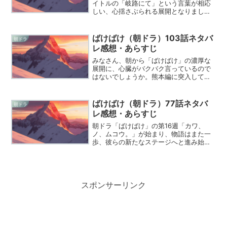
イトルの「岐路にて」という言葉が相応
しい、心揺さぶられる展開となりました
ね。新潟と東京、それぞれの場所で自分
の生き方に悩みながらも、目の前の困難
に立ち向かおうとするりんさんと直美さ
ばけばけ（朝ドラ）103話ネタバ
朝ドラ
んの姿に、朝から目頭が...
レ感想・あらすじ
みなさん、朝から「ばけばけ」の濃厚な
展開に、心臓がバクバク言っているので
はないでしょうか。熊本編に突入してか
らというもの、松江の時とはまた違っ
た、どこか不穏で、それでいて人間の温
もりが生々しく伝わってくる物語に、僕
ばけばけ（朝ドラ）77話ネタバ
朝ドラ
も一人のドラマ好きとして完...
レ感想・あらすじ
朝ドラ「ばけばけ」の第16週「カワ、
ノ、ムコウ。」が始まり、物語はまた一
歩、彼らの新たなステージへと進み始め
ました。時代の変わり目にある明治の松
江を舞台に、メディアが人々の暮らしを
どう変えていくのか、その光と影が如実
に描き出された第77回で...
スポンサーリンク