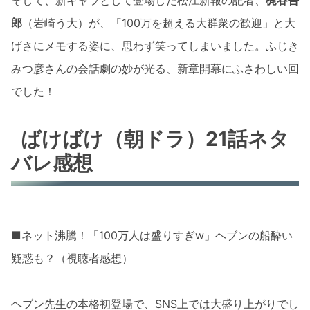
そして、新キャラとして登場した松江新報の記者、
梶谷吾
郎
（岩崎う大）が、「100万を超える大群衆の歓迎」と大
げさにメモする姿に、思わず笑ってしまいました。ふじき
みつ彦さんの会話劇の妙が光る、新章開幕にふさわしい回
でした！
ばけばけ（朝ドラ）21話ネタ
バレ感想
■ネット沸騰！「100万人は盛りすぎw」ヘブンの船酔い
疑惑も？（視聴者感想）
ヘブン先生の本格初登場で、SNS上では大盛り上がりでし