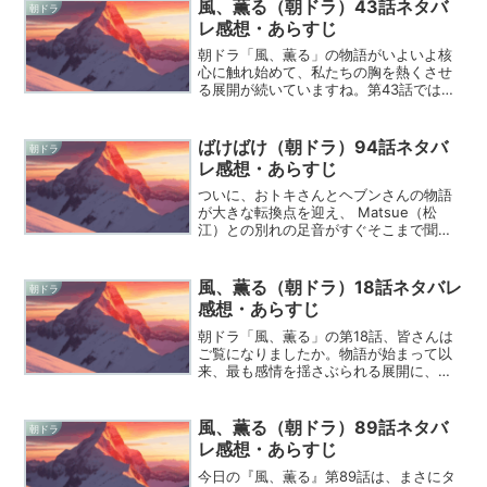
風、薫る（朝ドラ）43話ネタバ
朝ドラ
レ感想・あらすじ
朝ドラ「風、薫る」の物語がいよいよ核
心に触れ始めて、私たちの胸を熱くさせ
る展開が続いていますね。第43話では、
凄腕の看病婦であるフユさんの意外な素
顔が明かされ、多くの視聴者が彼女の言
葉の裏にある重みに涙したのではないで
ばけばけ（朝ドラ）94話ネタバ
朝ドラ
しょうか。今回は、そん...
レ感想・あらすじ
ついに、おトキさんとヘブンさんの物語
が大きな転換点を迎え、 Matsue（松
江）との別れの足音がすぐそこまで聞こ
えてくるような、そんな切なくも温かい
回でしたね。ばけばけ（朝ドラ）94話ま
での振り返り■感動が止まらない！前
風、薫る（朝ドラ）18話ネタバレ
朝ドラ
回・第93話の重要な...
感想・あらすじ
朝ドラ「風、薫る」の第18話、皆さんは
ご覧になりましたか。物語が始まって以
来、最も感情を揺さぶられる展開に、テ
レビの前で言葉を失ってしまった方も多
いのではないでしょうか。二人のヒロイ
ン、りんと直美の人生が同時に大きな転
風、薫る（朝ドラ）89話ネタバ
朝ドラ
換点を迎えたこのエピソ...
レ感想・あらすじ
今日の『風、薫る』第89話は、まさにタ