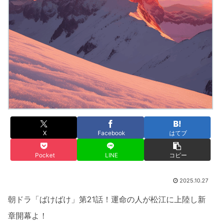
X
Facebook
はてブ
Pocket
LINE
コピー
2025.10.27
朝ドラ「ばけばけ」第21話！運命の人が松江に上陸し新
章開幕よ！