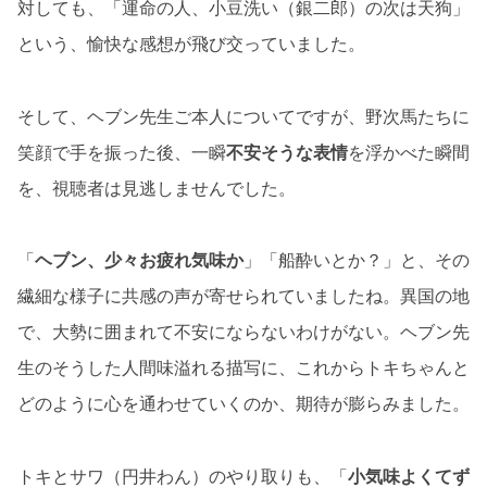
対しても、「運命の人、小豆洗い（銀二郎）の次は天狗」
という、愉快な感想が飛び交っていました。
そして、ヘブン先生ご本人についてですが、野次馬たちに
笑顔で手を振った後、一瞬
不安そうな表情
を浮かべた瞬間
を、視聴者は見逃しませんでした。
「
ヘブン、少々お疲れ気味か
」「船酔いとか？」と、その
繊細な様子に共感の声が寄せられていましたね。異国の地
で、大勢に囲まれて不安にならないわけがない。ヘブン先
生のそうした人間味溢れる描写に、これからトキちゃんと
どのように心を通わせていくのか、期待が膨らみました。
トキとサワ（円井わん）のやり取りも、「
小気味よくてず