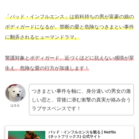
「バッド・インフルエンス」は前科持ちの男が富豪の娘の
ボディガードになるが、禁断の愛と危険なつきまとい事件
に翻弄されるヒューマンドラマ。
警護対象とボディガード、近づくほどに抗えない感情が芽
生え、危険な愛の行方が加速します！
つきまとい事件を軸に、身分違いの男女の激
しい恋と、背後に潜む衝撃の真実が絡み合う
はるを
ラブサスペンスです！
バッド・インフルエンス を観 る | Netflix
( ネ ッ ト フ リ ッ ク ス ) 公 式サ イ ト